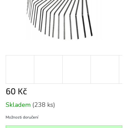
60 Kč
Měrná
Skladem
(238 ks)
cena:
Možnosti doručení