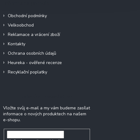
Informace pro vás
t
í
Obchodní podmínky
Velkoobchod
Reklamace a vrácení zboží
Kontakty
Ochrana osobních údajů
Heureka - ověřené recenze
Recyklační poplatky
Odebírat newsletter
Vložte svůj e-mail a my vám budeme zasílat
informace o nových produktech na našem
e-shopu.