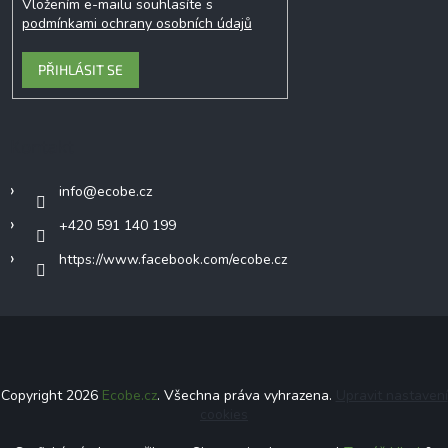
Vložením e-mailu souhlasíte s
podmínkami ochrany osobních údajů
PŘIHLÁSIT SE
Kontakt
info
@
ecobe.cz
+420 591 140 199
https://www.facebook.com/ecobe.cz
Copyright 2026
Ecobe.cz
. Všechna práva vyhrazena.
Upravit nastavení
cookies