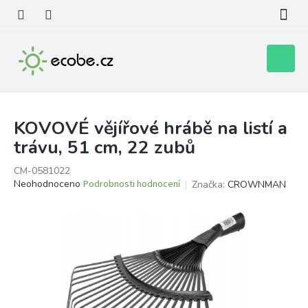
Přejít
na
obsah
Nákupní
košík
KOVOVÉ vějířové hrábě na listí a
trávu, 51 cm, 22 zubů
CM-0581022
Průměrné
Neohodnoceno
Podrobnosti hodnocení
Značka:
CROWNMAN
hodnocení
produktu
je
0,0
z
5
hvězdiček.