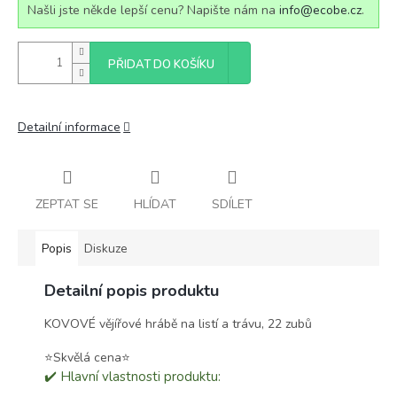
Našli jste někde lepší cenu? Napište nám na
info@ecobe.cz
.
PŘIDAT DO KOŠÍKU
Detailní informace
ZEPTAT SE
HLÍDAT
SDÍLET
Popis
Diskuze
Detailní popis produktu
KOVOVÉ vějířové hrábě na listí a trávu, 22 zubů
⭐️Skvělá cena⭐️
✔️ Hlavní vlastnosti produktu: