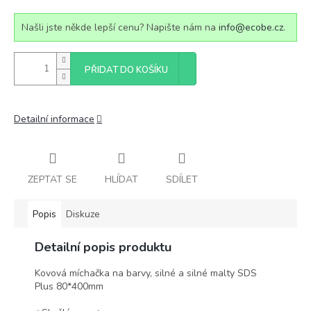
Našli jste někde lepší cenu? Napište nám na
info@ecobe.cz
.
PŘIDAT DO KOŠÍKU
Detailní informace
ZEPTAT SE
HLÍDAT
SDÍLET
Popis
Diskuze
Detailní popis produktu
Kovová míchačka na barvy, silné a silné malty SDS
Plus 80*400mm