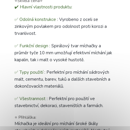
⭐️Skvělá cena⭐️
✔️ Hlavní vlastnosti produktu:
✅ Odolná konstrukce
: Vyrobeno z oceli se
zinkovým povlakem pro odolnost proti korozi a
trvanlivost.
✅ Funkční design
: Spirálový tvar míchačky a
průměr tyče 10 mm umožňují efektivní míchání jak
kapalin, tak i malt o vysoké hustotě.
✅ Typy použití
: Perfektní pro míchání sádrových
malt, cementu, barev, tuků a dalších stavebních a
dokončovacích materiálů.
✅ Všestrannost
: Perfektní pro použití ve
stavebnictví, dekoraci, staveništích a farmách.
⭐ Přihláška:
Míchačka je ideální pro míchání široké škály