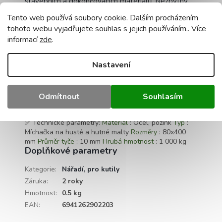
stavebních a dokončovacích materiálů. Nezbytný
při renovačních a stavebních pracích a v
Tento web používá soubory cookie. Dalším procházením
zemědělství pro míchání krmiv a dalších látek.
tohoto webu vyjadřujete souhlas s jejich používáním.. Více
informací
zde
.
⭐ Pro koho a kde?
Nastavení
Pro stavební profesionály
: Ideální pro použití na
staveništích a v dílnách.
Pro kutily
: Nenahraditelný při
rekonstrukcích domů a dokončovacích pracích.
Pro
farmáře
: Ideální pro míchání krmiva a dalších
Odmítnout
Souhlasím
materiálů na farmě.
✅ Technické parametry:
Materiál
: Ocel, pozink
Typ
:
Míchačka na husté a hutné malty
Rozměry
: 80x400
mm
Průměr tyče
: 10 mm
Hrubá hmotnost
: 1 000 kg
Doplňkové parametry
Kategorie
:
Nářadí, pro kutily
Záruka
:
2 roky
Hmotnost
:
0.5 kg
EAN
:
6941262902203