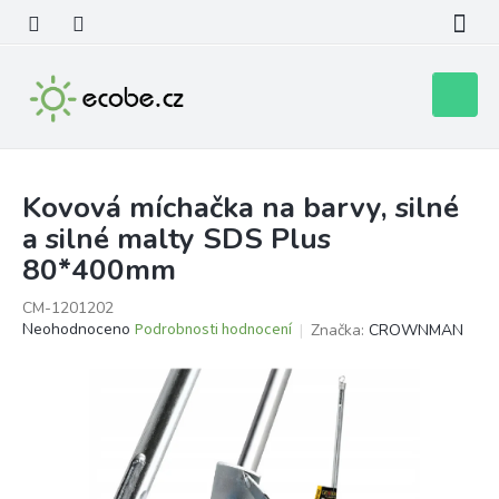
Přejít
na
obsah
Nákupní
košík
Kovová míchačka na barvy, silné
a silné malty SDS Plus
80*400mm
CM-1201202
Průměrné
Neohodnoceno
Podrobnosti hodnocení
Značka:
CROWNMAN
hodnocení
produktu
je
0,0
z
5
hvězdiček.