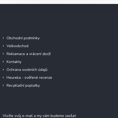
Z
á
p
a
Informace pro vás
t
í
Obchodní podmínky
Velkoobchod
Reklamace a vrácení zboží
Kontakty
Ochrana osobních údajů
Heureka - ověřené recenze
Recyklační poplatky
Odebírat newsletter
Vložte svůj e-mail a my vám budeme zasílat