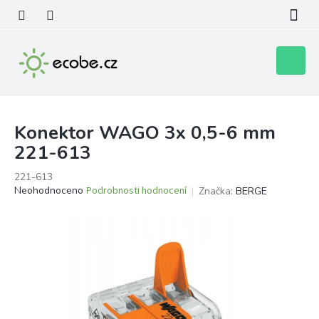
Přejít
na
obsah
Nákupní
košík
Konektor WAGO 3x 0,5-6 mm
221-613
221-613
Průměrné
Neohodnoceno
Podrobnosti hodnocení
Značka:
BERGE
hodnocení
produktu
je
0,0
z
5
hvězdiček.