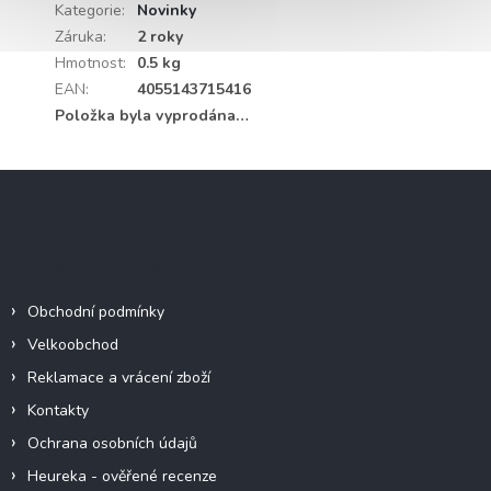
Kategorie
:
Novinky
Záruka
:
2 roky
Hmotnost
:
0.5 kg
EAN
:
4055143715416
Položka byla vyprodána…
Z
á
p
a
Informace pro vás
t
í
Obchodní podmínky
Velkoobchod
Reklamace a vrácení zboží
Kontakty
Ochrana osobních údajů
Heureka - ověřené recenze