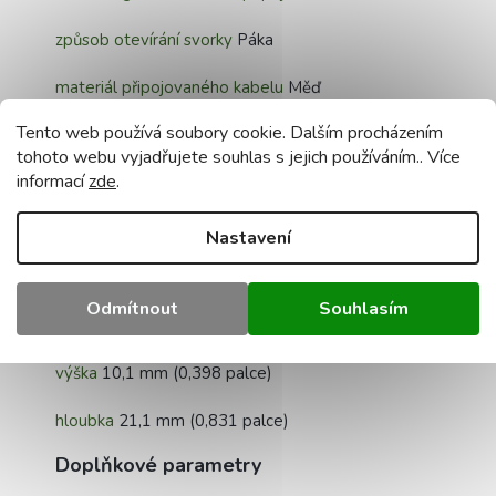
způsob otevírání svorky
Páka
materiál připojovaného kabelu
Měď
Tento web používá soubory cookie. Dalším procházením
izolační
materiál polykarbonát (PC)
tohoto webu vyjadřujete souhlas s jejich používáním.. Více
informací
zde
.
třída hořlavosti
podle UL 94 V2
požární zatížení
0,073 MJ
Nastavení
Rozměry
Odmítnout
Souhlasím
šířka
22,9 mm / 0,902 palce
výška
10,1 mm (0,398 palce)
hloubka
21,1 mm (0,831 palce)
Doplňkové parametry