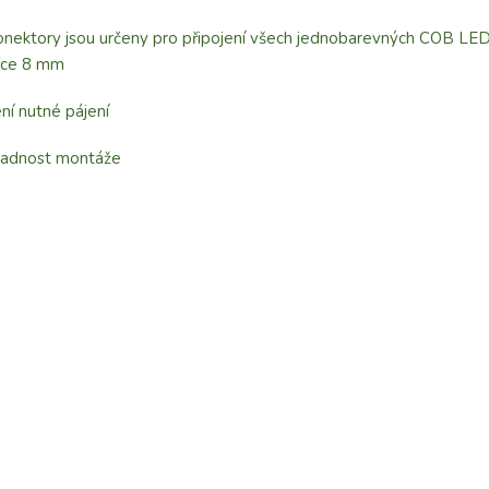
nektory jsou určeny pro připojení všech jednobarevných COB LE
řce 8 mm
ní nutné pájení
nadnost montáže