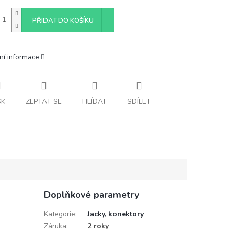
PŘIDAT DO KOŠÍKU
ní informace
SK
ZEPTAT SE
HLÍDAT
SDÍLET
Doplňkové parametry
Kategorie
:
Jacky, konektory
Záruka
:
2 roky