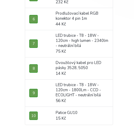
232 Kč
Prodlužovací kabel RGB
konektor 4 pin 1m
44 Kč
LED trubice - T8 - 18W -
120cm - high lumen - 2340lm
- neutrální bílá
75 Kč
Dvoužilový kabel pro LED
pásky 3528, 5050
14 Kč
LED trubice - T8 - 18W -
120cm - 1800Lm - CCD -
ECOLIGHT - neutrální bílá
56 Kč
Patice GU10
15 Kč