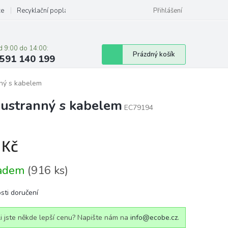
ze
Recyklační poplatky
Přihlášení
d 9:00 do 14:00:
Nákupní
Prázdný košík
591 140 199
košík
ný s kabelem
ustranný s kabelem
EC79194
 Kč
á
ladem
(916 ks)
sti doručení
i jste někde lepší cenu? Napište nám na
info@ecobe.cz
.