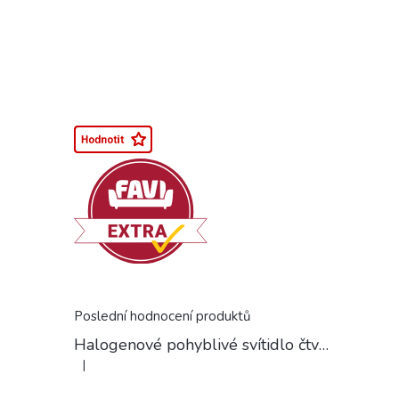
Poslední hodnocení produktů
Halogenové pohyblivé svítidlo čtvercové chrom
|
Hodnocení produktu je 5 z 5 hvězdiček.