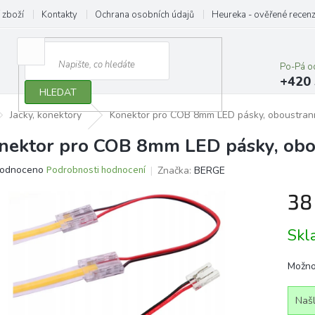
 zboží
Kontakty
Ochrana osobních údajů
Heureka - ověřené recen
Po-Pá o
+420 
HLEDAT
Jacky, konektory
Konektor pro COB 8mm LED pásky, oboustran
nektor pro COB 8mm LED pásky, obo
ěrné
odnoceno
Podrobnosti hodnocení
Značka:
BERGE
ocení
38
ktu
Měrn
Sk
cena:
iček.
Možno
Našl