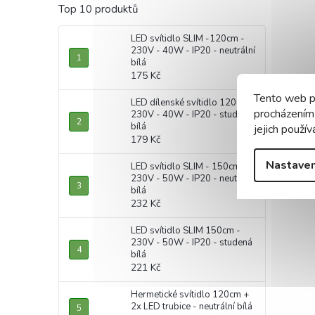
Top 10 produktů
LED svítidlo SLIM -120cm -
230V - 40W - IP20 - neutrální
bílá
175 Kč
Tento web p
LED dílenské svítidlo 120cm -
procházením
230V - 40W - IP20 - studená
bílá
jejich použív
179 Kč
Nastaven
LED svítidlo SLIM - 150cm -
230V - 50W - IP20 - neutrální
bílá
232 Kč
LED svítidlo SLIM 150cm -
230V - 50W - IP20 - studená
bílá
221 Kč
Hermetické svítidlo 120cm +
2x LED trubice - neutrální bílá