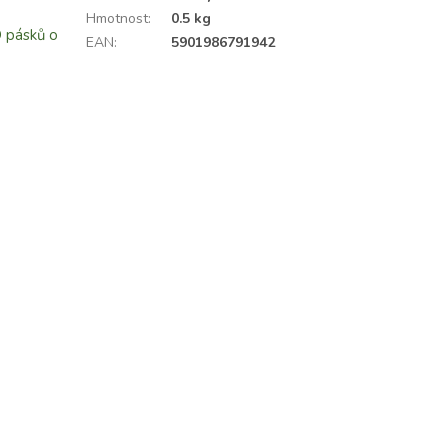
Hmotnost
:
0.5 kg
D pásků o
EAN
:
5901986791942