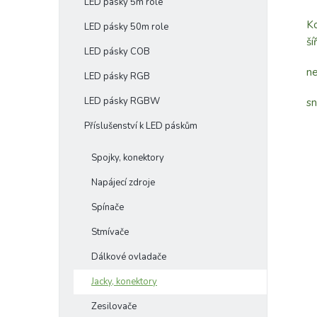
LED pásky 5m role
Ko
LED pásky 50m role
ší
LED pásky COB
ne
LED pásky RGB
LED pásky RGBW
s
Příslušenství k LED páskům
Spojky, konektory
Napájecí zdroje
Spínače
Stmívače
Dálkové ovladače
Jacky, konektory
Zesilovače