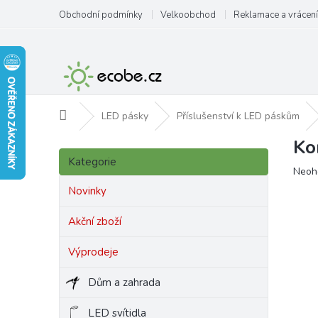
Přejít
Obchodní podmínky
Velkoobchod
Reklamace a vrácení
na
obsah
Domů
LED pásky
Příslušenství k LED páskům
Ko
P
Přeskočit
o
Kategorie
kategorie
Prům
Neoh
s
hodn
t
Novinky
produ
r
je
a
Akční zboží
0,0
n
z
Výprodeje
5
n
hvězd
í
Dům a zahrada
p
a
LED svítidla
n