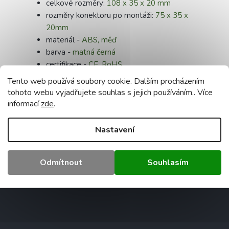
celkové rozměry:
108 x 35 x 20 mm
rozměry konektoru po montáži:
75 x 35 x
20mm
materiál -
ABS, měď
barva -
matná černá
certifikace -
CE, RoHS
Tento web používá soubory cookie. Dalším procházením
Doplňkové parametry
tohoto webu vyjadřujete souhlas s jejich používáním.. Více
Kategorie
:
Směrová - spoty
informací
zde
.
Záruka
:
2 roky
Hmotnost
:
0.3 kg
Nastavení
EAN
:
5903657324176
Napětí (V)
:
240
Odmítnout
Souhlasím
Rozměr
:
108x35x20mm
Z
á
p
a