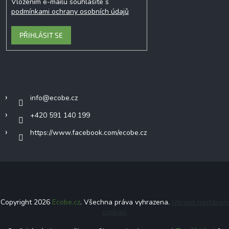
Vložením e-mailu souhlasíte s
podmínkami ochrany osobních údajů
PŘIHLÁSIT SE
Kontakt
info
@
ecobe.cz
+420 591 140 199
https://www.facebook.com/ecobe.cz
Copyright 2026
Ecobe.cz
. Všechna práva vyhrazena.
Upravit nastavení
cookies