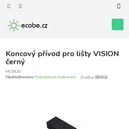
Přejít
na
obsah
Nákupní
košík
Koncový přívod pro lišty VISION
černý
MC0426
Průměrné
Neohodnoceno
Podrobnosti hodnocení
Značka:
BERGE
hodnocení
produktu
je
0,0
z
5
hvězdiček.