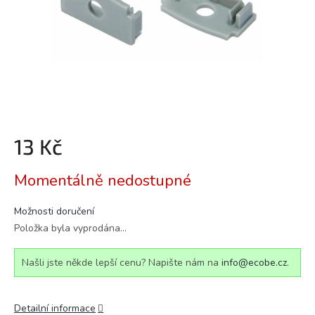
13 Kč
Měrná
Momentálně nedostupné
cena:
Možnosti doručení
Položka byla vyprodána…
Našli jste někde lepší cenu? Napište nám na
info@ecobe.cz
.
Detailní informace