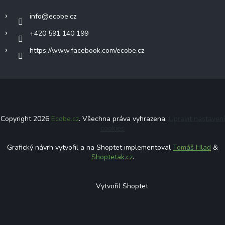
info
@
ecobe.cz
+420 591 140 199
https://www.facebook.com/ecobe.cz
Copyright 2026
Ecobe.cz
. Všechna práva vyhrazena.
Upravit nastavení
cookies
Grafický návrh vytvořil a na Shoptet implementoval
Tomáš Hlad
&
Shoptetak.cz
.
Vytvořil Shoptet