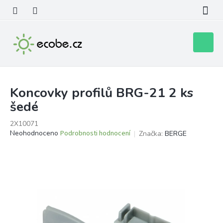
Přejít
na
obsah
Nákupní
košík
Koncovky profilů BRG-21 2 ks
šedé
2X10071
Průměrné
Neohodnoceno
Podrobnosti hodnocení
Značka:
BERGE
hodnocení
produktu
je
0,0
z
5
hvězdiček.