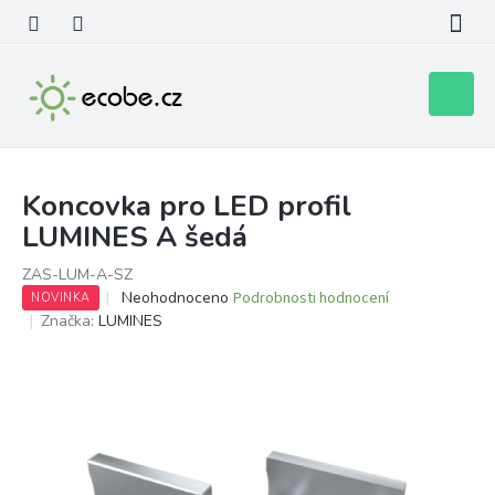
Přejít
na
obsah
Nákupní
košík
Koncovka pro LED profil
LUMINES A šedá
ZAS-LUM-A-SZ
Průměrné
Neohodnoceno
Podrobnosti hodnocení
NOVINKA
hodnocení
Značka:
LUMINES
produktu
je
0,0
z
5
hvězdiček.