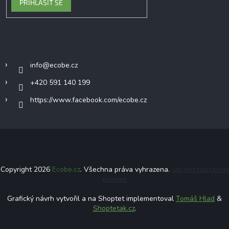
PŘIHLÁSIT SE
Kontakt
info
@
ecobe.cz
+420 591 140 199
https://www.facebook.com/ecobe.cz
Copyright 2026
Ecobe.cz
. Všechna práva vyhrazena.
Upravit nastavení
cookies
Grafický návrh vytvořil a na Shoptet implementoval
Tomáš Hlad
&
Shoptetak.cz
.