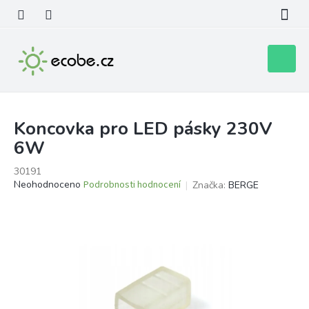
Přejít
na
obsah
Nákupní
košík
Koncovka pro LED pásky 230V
6W
30191
Průměrné
Neohodnoceno
Podrobnosti hodnocení
Značka:
BERGE
hodnocení
produktu
je
0,0
z
5
hvězdiček.