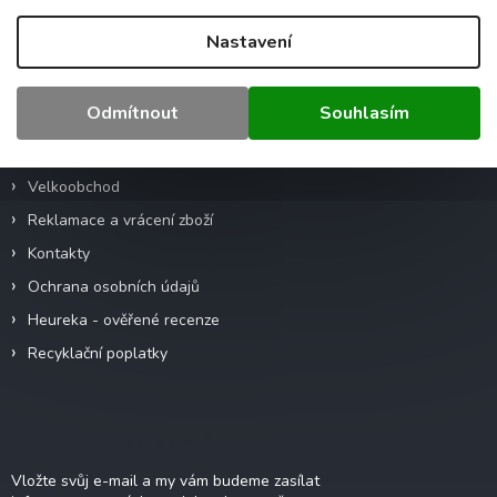
Z
Nastavení
á
p
a
Informace pro vás
Odmítnout
Souhlasím
t
í
Obchodní podmínky
Velkoobchod
Reklamace a vrácení zboží
Kontakty
Ochrana osobních údajů
Heureka - ověřené recenze
Recyklační poplatky
Odebírat newsletter
Vložte svůj e-mail a my vám budeme zasílat