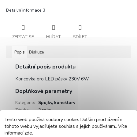
Detailní informace
ZEPTAT SE
HLÍDAT
SDÍLET
Popis
Diskuze
Detailní popis produktu
Koncovka pro LED pásky 230V 6W
Doplňkové parametry
Kategorie
:
Spojky, konektory
Záruka
:
2 roky
Hmotnost
:
0.5 kg
Tento web používá soubory cookie. Dalším procházením
EAN
:
5905155303080
tohoto webu vyjadřujete souhlas s jejich používáním.. Více
informací
zde
.