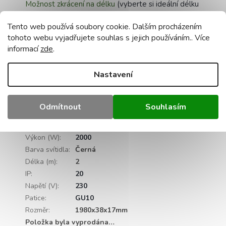
Možnost zkrácení na délku
(vyberte si ideální délku
pro své potřeby)
Tento web používá soubory cookie. Dalším procházením
tohoto webu vyjadřujete souhlas s jejich používáním.. Více
Snadná montáž
(všechny potřebné součásti jsou
informací
zde
.
součástí dodávky)
Doplňkové parametry
Nastavení
Kategorie
:
Směrová - spoty
Záruka
:
2 roky
Odmítnout
Souhlasím
Hmotnost
:
0.5 kg
EAN
:
5903657322196
Výkon (W)
:
2000
Barva svítidla
:
Černá
Délka (m)
:
2
IP
:
20
Napětí (V)
:
230
Patice
:
GU10
Rozměr
:
1980x38x17mm
Položka byla vyprodána…