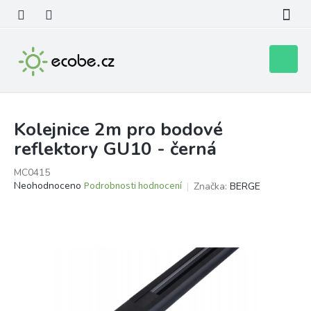
Přejít
na
obsah
Nákupní
košík
Kolejnice 2m pro bodové
reflektory GU10 - černá
MC0415
Průměrné
Neohodnoceno
Podrobnosti hodnocení
Značka:
BERGE
hodnocení
produktu
je
0,0
z
5
hvězdiček.