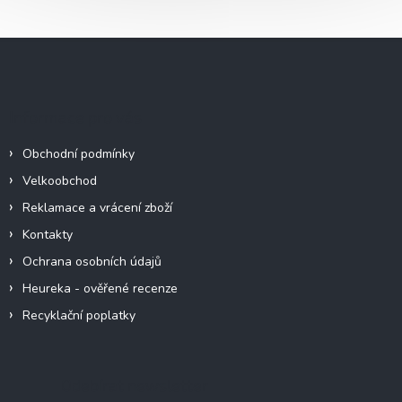
Z
á
p
a
Informace pro vás
t
í
Obchodní podmínky
Velkoobchod
Reklamace a vrácení zboží
Kontakty
Ochrana osobních údajů
Heureka - ověřené recenze
Recyklační poplatky
Odebírat newsletter