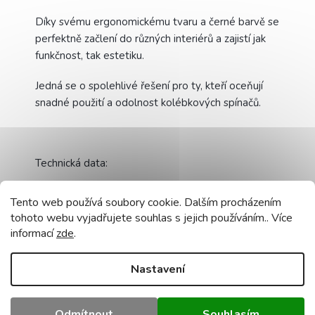
Díky svému ergonomickému tvaru a černé barvě se
perfektně začlení do různých interiérů a zajistí jak
funkčnost, tak estetiku.
Jedná se o spolehlivé řešení pro ty, kteří oceňují
snadné použití a odolnost kolébkových spínačů.
Technická data:
Model:
Black Single Snap kolébkový spínač
Tento web používá soubory cookie. Dalším procházením
tohoto webu vyjadřujete souhlas s jejich používáním.. Více
Napětí:
250V
informací
zde
.
Maximální proud:
2A
Nastavení
Doplňkové parametry
Kategorie
:
Vypínače, zásuvky
Odmítnout
Souhlasím