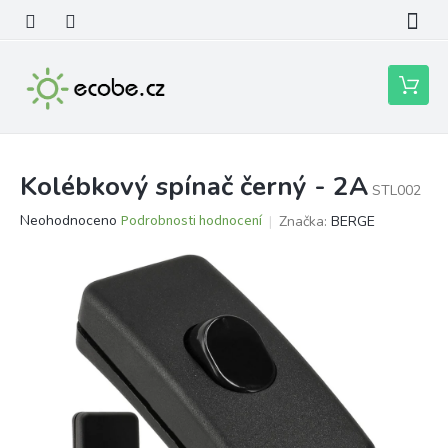
Přejít
na
obsah
Nákupní
košík
Kolébkový spínač černý - 2A
STL002
Průměrné
Neohodnoceno
Podrobnosti hodnocení
Značka:
BERGE
hodnocení
produktu
je
0,0
z
5
hvězdiček.