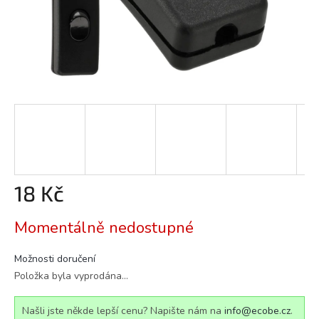
18 Kč
Měrná
Momentálně nedostupné
cena:
Možnosti doručení
Položka byla vyprodána…
Našli jste někde lepší cenu? Napište nám na
info@ecobe.cz
.