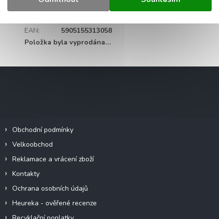
Záruka
:
2 roky
Hmotnost
:
0.5 kg
EAN
:
5905155313058
Položka byla vyprodána…
Z
á
p
a
Informace pro vás
t
í
Obchodní podmínky
Velkoobchod
Reklamace a vrácení zboží
Kontakty
Ochrana osobních údajů
Heureka - ověřené recenze
Recyklační poplatky