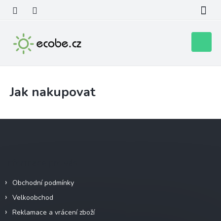
Přejít
na
obsah
Nákupní
košík
Jak nakupovat
Z
á
p
a
Informace pro vás
t
í
Obchodní podmínky
Velkoobchod
Reklamace a vrácení zboží