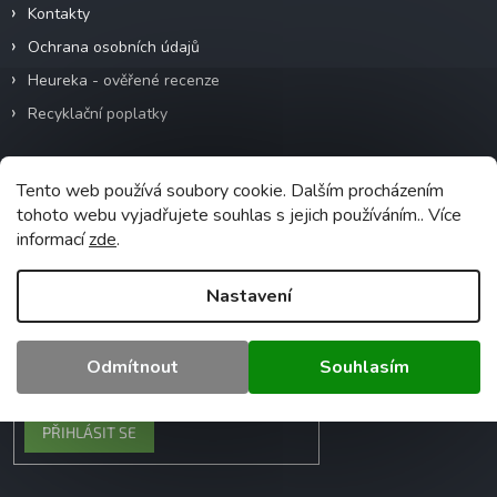
Kontakty
Ochrana osobních údajů
Heureka - ověřené recenze
Recyklační poplatky
Tento web používá soubory cookie. Dalším procházením
Odebírat newsletter
tohoto webu vyjadřujete souhlas s jejich používáním.. Více
informací
zde
.
Vložte svůj e-mail a my vám budeme zasílat
informace o nových produktech na našem
e-shopu.
Nastavení
Vložením e-mailu souhlasíte s
Odmítnout
Souhlasím
podmínkami ochrany osobních údajů
PŘIHLÁSIT SE