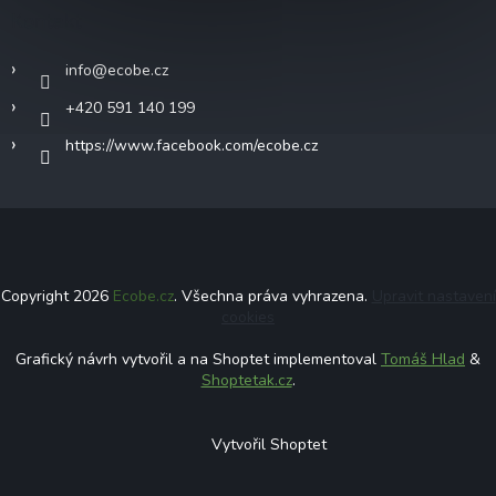
Kontakt
info
@
ecobe.cz
+420 591 140 199
https://www.facebook.com/ecobe.cz
Copyright 2026
Ecobe.cz
. Všechna práva vyhrazena.
Upravit nastavení
cookies
Grafický návrh vytvořil a na Shoptet implementoval
Tomáš Hlad
&
Shoptetak.cz
.
Vytvořil Shoptet