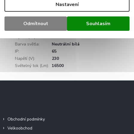
Nastavení
Kategorie
:
Průmyslová svítidla
Záruka
:
2 roky
Hmotnost
:
0.5 kg
Odmítnout
Souhlasím
EAN
:
5905155313355
Výkon (W)
:
150
Barva světla
:
Neutrální bílá
IP
:
65
Napětí (V)
:
230
Světelný tok (Lm)
:
16500
Z
á
p
a
Informace pro vás
t
í
Obchodní podmínky
Velkoobchod