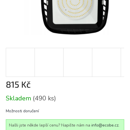
815 Kč
Měrná
Skladem
(490 ks)
cena:
Možnosti doručení
Našli jste někde lepší cenu? Napište nám na
info@ecobe.cz
.