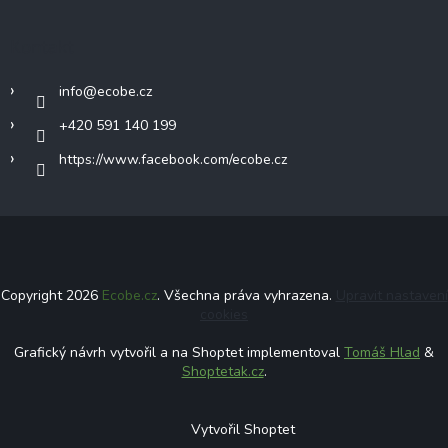
Kontakt
info
@
ecobe.cz
+420 591 140 199
https://www.facebook.com/ecobe.cz
Copyright 2026
Ecobe.cz
. Všechna práva vyhrazena.
Upravit nastavení
cookies
Grafický návrh vytvořil a na Shoptet implementoval
Tomáš Hlad
&
Shoptetak.cz
.
Vytvořil Shoptet