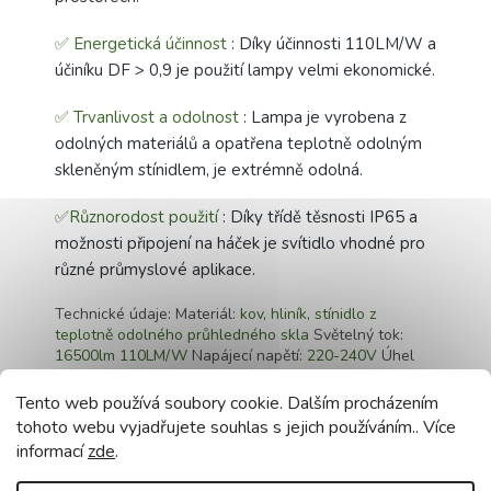
✅ Energetická účinnost
: Díky účinnosti 110LM/W a
účiníku DF > 0,9 je použití lampy velmi ekonomické.
✅ Trvanlivost a odolnost
: Lampa je vyrobena z
odolných materiálů a opatřena teplotně odolným
skleněným stínidlem, je extrémně odolná.
✅Různorodost použití
: Díky třídě těsnosti IP65 a
možnosti připojení na háček je svítidlo vhodné pro
různé průmyslové aplikace.
Technické údaje: Materiál:
kov, hliník, stínidlo z
teplotně odolného průhledného skla
Světelný tok:
16500lm 110LM/W
Napájecí napětí:
220-240V
Úhel
paprsku:
180°
Počet cyklů zapnutí/vypnutí:
15000x
Životnost:
až 30 000h
Těsnost třída:
IP65
Barva světla:
Tento web používá soubory cookie. Dalším procházením
Neutrální 4000K
Délka kabelu:
30cm
DF > 0,9
RA>70
tohoto webu vyjadřujete souhlas s jejich používáním.. Více
Certifikáty shody:
CE, RoHS
Další vlastnosti:
Lze
informací
zde
.
připojit na háček
Doplňkové parametry