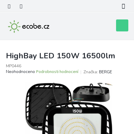
Přejít
na
obsah
Nákupní
košík
HighBay LED 150W 16500lm
MP0446
Průměrné
Neohodnoceno
Podrobnosti hodnocení
Značka:
BERGE
hodnocení
produktu
je
0,0
z
5
hvězdiček.