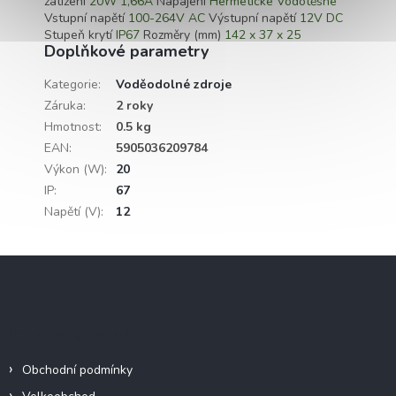
zatížení
20W 1,66A
Napájení
Hermetické Vodotěsné
Vstupní napětí
100-264V AC
Výstupní napětí
12V DC
Stupeň krytí
IP67
Rozměry (mm)
142 x 37 x 25
Doplňkové parametry
Kategorie
:
Voděodolné zdroje
Záruka
:
2 roky
Hmotnost
:
0.5 kg
EAN
:
5905036209784
Výkon (W)
:
20
IP
:
67
Napětí (V)
:
12
Z
á
p
a
Informace pro vás
t
í
Obchodní podmínky