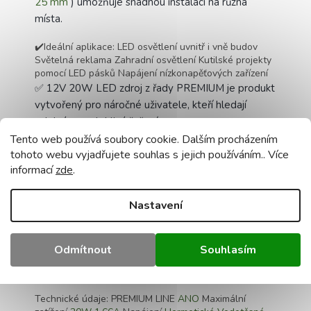
25 mm
) umožňuje snadnou instalaci na různá
místa.
✔️Ideální aplikace: LED osvětlení uvnitř i vně budov
Světelná reklama Zahradní osvětlení Kutilské projekty
pomocí LED pásků Napájení nízkonapěťových zařízení
✅ 12V 20W LED zdroj z řady PREMIUM je produkt
vytvořený pro náročné uživatele, kteří hledají
odolná a spolehlivá řešení.
Tento web používá soubory cookie. Dalším procházením
Díky hermetickému designu a vysokému stupni
tohoto webu vyjadřujete souhlas s jejich používáním.. Více
ochrany IP67 je zařízení zcela vodotěsné a
informací
zde
.
prachotěsné, takže je ideální pro instalaci uvnitř i
venku.
✅ Zařízení poskytuje stabilní výstupní napětí 12V
Nastavení
DC, díky čemuž je vynikající volbou pro napájení
LED pásků, zahradního osvětlení, světelných
Odmítnout
Souhlasím
reklam, ale i mnoha dalších zařízení pracujících na
nízké napětí.
Technické údaje: PREMIUM LINE
ANO
Maximální