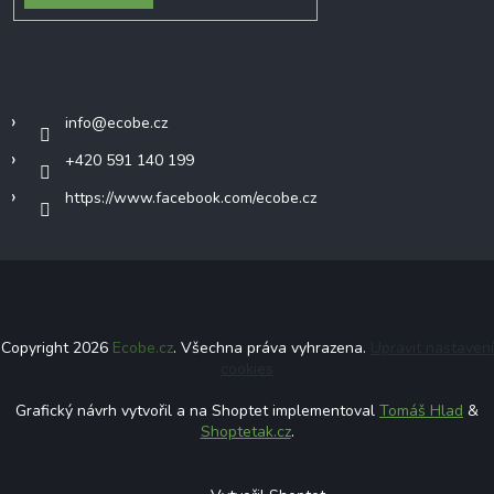
Kontakt
info
@
ecobe.cz
+420 591 140 199
https://www.facebook.com/ecobe.cz
Copyright 2026
Ecobe.cz
. Všechna práva vyhrazena.
Upravit nastavení
cookies
Grafický návrh vytvořil a na Shoptet implementoval
Tomáš Hlad
&
Shoptetak.cz
.