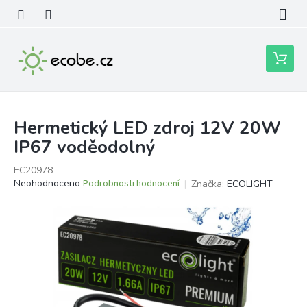
Přejít
na
obsah
Nákupní
košík
Hermetický LED zdroj 12V 20W
IP67 voděodolný
EC20978
Průměrné
Neohodnoceno
Podrobnosti hodnocení
Značka:
ECOLIGHT
hodnocení
produktu
je
0,0
z
5
hvězdiček.