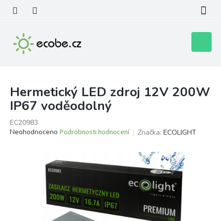
Přejít
na
obsah
Nákupní
košík
Hermetický LED zdroj 12V 200W
IP67 voděodolný
EC20983
Průměrné
Neohodnoceno
Podrobnosti hodnocení
Značka:
ECOLIGHT
hodnocení
produktu
je
0,0
z
5
hvězdiček.