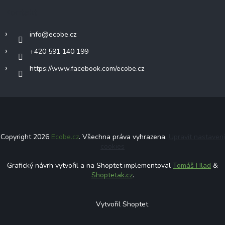
Kontakt
info
@
ecobe.cz
+420 591 140 199
https://www.facebook.com/ecobe.cz
Copyright 2026
Ecobe.cz
. Všechna práva vyhrazena.
Upravit nastavení
cookies
Grafický návrh vytvořil a na Shoptet implementoval
Tomáš Hlad
&
Shoptetak.cz
.
Vytvořil Shoptet