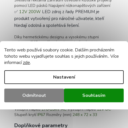
Světelná reklama Zahradní osvětlení Kutilské projekty
pomocí LED pásků Napájení nízkonapěťových zařízení
✅
12V 200W
LED zdroj z řady PREMIUM je
produkt vytvořený pro náročné uživatele, kteří
hledají odolná a spolehlivá řešení.
Díky hermetickému designu a vysokému stupni
ochrany IP67 je zařízení zcela vodotěsné a
prachotěsné, takže je ideální pro vnitřní i venkovní
Tento web používá soubory cookie. Dalším procházením
instalace.
tohoto webu vyjadřujete souhlas s jejich používáním.. Více
✅ Zařízení poskytuje stabilní výstupní napětí 12V
informací
zde
.
DC, díky čemuž je vynikající volbou pro napájení
LED pásků, zahradního osvětlení, světelných
Nastavení
reklam, ale i mnoha dalších zařízení pracujících na
nízké napětí.
Odmítnout
Souhlasím
Technické údaje: PREMIUM LINE
ANO
Maximální
napájení
: 200W 16,67A
Hermetický Vodotěsný
Zdroj
Vstupní napětí
176-264V AC
Výstupní napětí
12V DC
Stupeň krytí
IP67
Rozměry (mm)
248 x 72 x 33
Doplňkové parametry