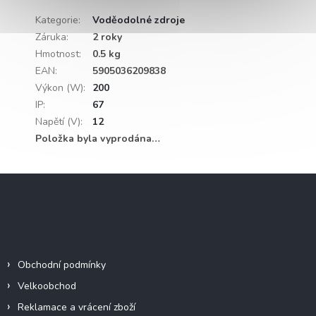
Kategorie
:
Voděodolné zdroje
Záruka
:
2 roky
Hmotnost
:
0.5 kg
EAN
:
5905036209838
Výkon (W)
:
200
IP
:
67
Napětí (V)
:
12
Položka byla vyprodána…
Z
á
p
a
Informace pro vás
t
í
Obchodní podmínky
Velkoobchod
Reklamace a vrácení zboží