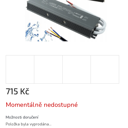
715 Kč
Měrná
Momentálně nedostupné
cena:
Možnosti doručení
Položka byla vyprodána…