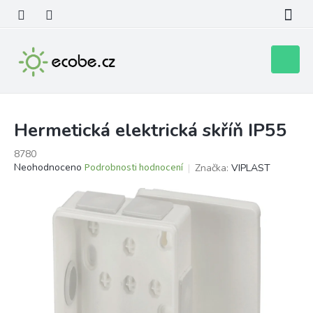
Přejít
na
obsah
Nákupní
košík
Hermetická elektrická skříň IP55
8780
Průměrné
Neohodnoceno
Podrobnosti hodnocení
Značka:
VIPLAST
hodnocení
produktu
je
0,0
z
5
hvězdiček.