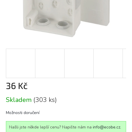
36 Kč
Měrná
Skladem
(303 ks)
cena:
Možnosti doručení
Našli jste někde lepší cenu? Napište nám na
info@ecobe.cz
.