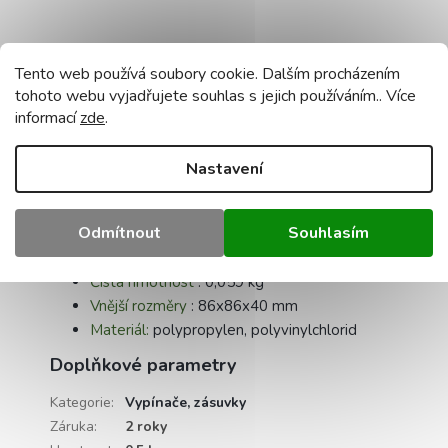
Tento web používá soubory cookie. Dalším procházením
Technické údaje:
tohoto webu vyjadřujete souhlas s jejich používáním.. Více
Název:
PF box
informací
zde
.
Stupeň krytí
: IP55
Napětí:
400V
Nastavení
IK:
07
Barva
: bílá, RAL 9003
Odmítnout
Souhlasím
Uzavírání krabice
: kliknutí
Pryžové vývodky:
6 přívodů
Čistá hmotnost
: 0,059 kg
Vnější rozměry
: 86x86x40 mm
Materiál:
polypropylen, polyvinylchlorid
Doplňkové parametry
Kategorie
:
Vypínače, zásuvky
Záruka
:
2 roky