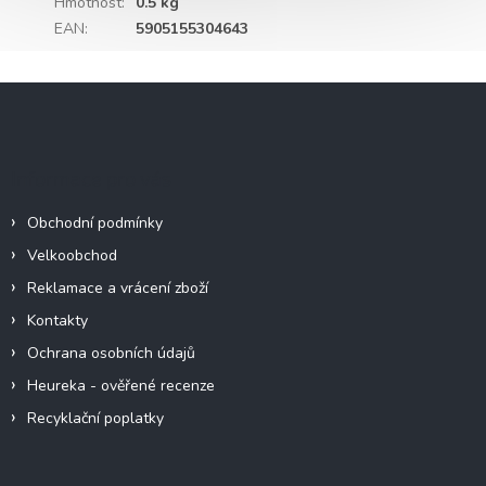
Hmotnost
:
0.5 kg
EAN
:
5905155304643
Z
á
p
a
Informace pro vás
t
í
Obchodní podmínky
Velkoobchod
Reklamace a vrácení zboží
Kontakty
Ochrana osobních údajů
Heureka - ověřené recenze
Recyklační poplatky