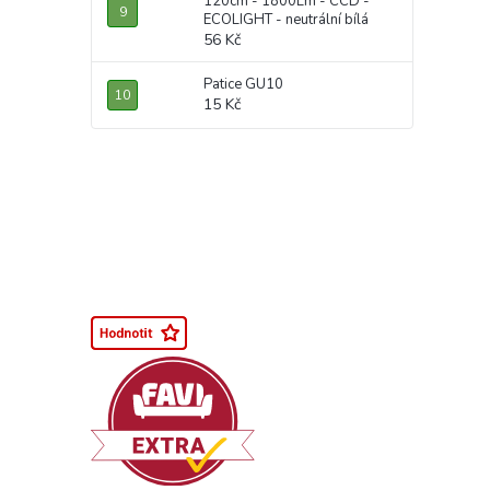
120cm - 1800Lm - CCD -
ECOLIGHT - neutrální bílá
56 Kč
Patice GU10
15 Kč