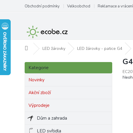
Přejít
Obchodní podmínky
Velkoobchod
Reklamace a vrácení
na
obsah
Domů
LED žárovky
LED žárovky - patice G4
G4
P
Přeskočit
o
Kategorie
kategorie
EC20
s
Prům
Neoh
t
Novinky
hodn
r
produ
a
Akční zboží
je
n
0,0
Výprodeje
z
n
5
í
hvězd
Dům a zahrada
p
a
LED svítidla
n