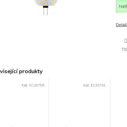
Našl
Detail
TI
visející produkty
Kód:
EC20758
Kód:
EC20761