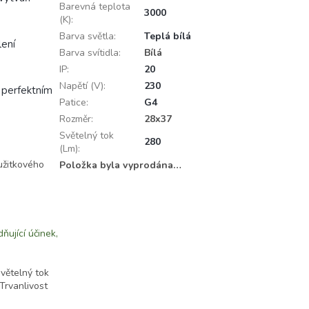
Barevná teplota
3000
(K)
:
Barva světla
:
Teplá bílá
lení
Barva svítidla
:
Bílá
IP
:
20
Napětí (V)
:
230
 perfektním
Patice
:
G4
Rozměr
:
28x37
Světelný tok
280
(Lm)
:
užitkového
Položka byla vyprodána…
ňující účinek,
větelný tok
Trvanlivost