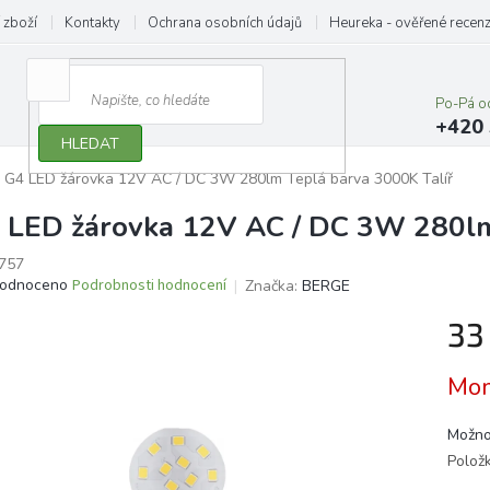
 zboží
Kontakty
Ochrana osobních údajů
Heureka - ověřené recen
Po-Pá o
+420 
HLEDAT
G4 LED žárovka 12V AC / DC 3W 280lm Teplá barva 3000K Talíř
 LED žárovka 12V AC / DC 3W 280lm
757
ěrné
odnoceno
Podrobnosti hodnocení
Značka:
BERGE
ocení
33
ktu
Měrn
Mom
cena:
iček.
Možno
Polož