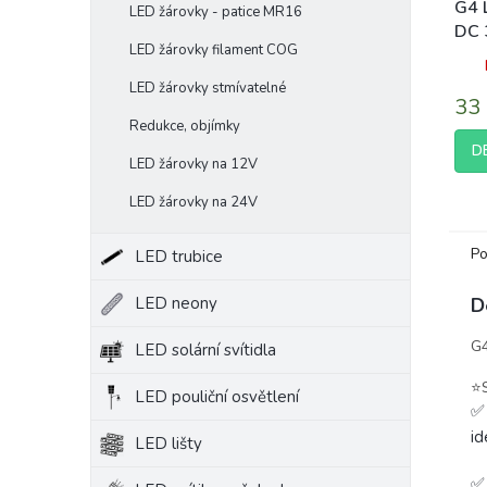
G4 
LED žárovky - patice MR16
DC 
LED žárovky filament COG
bar
LED žárovky stmívatelné
33
Redukce, objímky
D
LED žárovky na 12V
LED žárovky na 24V
Po
LED trubice
LED neony
D
G4
LED solární svítidla
⭐️
LED pouliční osvětlení
✅
id
LED lišty
✅