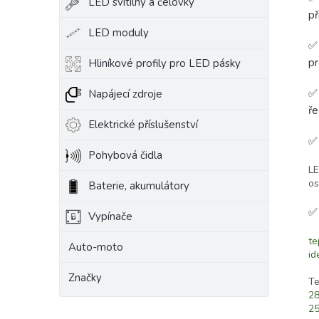
LED svítilny a čelovky
př
LED moduly
✅ 
pr
Hliníkové profily pro LED pásky
✅ 
Napájecí zdroje
ře
Elektrické příslušenství
Pohybová čidla
LE
os
Baterie, akumulátory
Vypínače
te
Auto-moto
id
Značky
Te
2
25