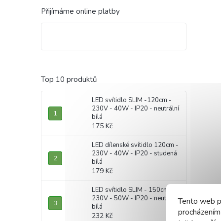
Přijímáme online platby
Top 10 produktů
LED svítidlo SLIM -120cm -
230V - 40W - IP20 - neutrální
bílá
175 Kč
LED dílenské svítidlo 120cm -
230V - 40W - IP20 - studená
bílá
179 Kč
LED svítidlo SLIM - 150cm -
230V - 50W - IP20 - neutrální
Tento web p
bílá
procházením
232 Kč