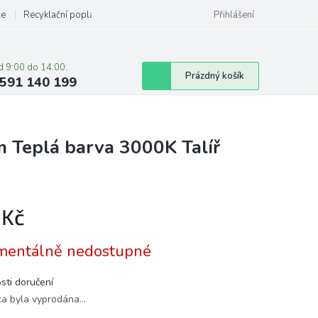
ze
Recyklační poplatky
Přihlášení
d 9:00 do 14:00:
Nákupní
Prázdný košík
591 140 199
košík
 Teplá barva 3000K Talíř
 Kč
á
entálně nedostupné
sti doručení
ka byla vyprodána…