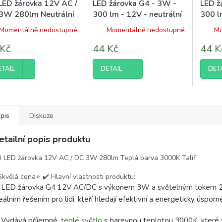
LED žárovka 12V AC /
LED žárovka G4 - 3W -
LED ž
3W 280lm Neutrální
300 lm - 12V - neutrální
300 l
va 4000K Talíř
bílá
barva
Momentálně nedostupné
Momentálně nedostupné
Mo
 Kč
44 Kč
44 K
ETAIL
DETAIL
DET
pis
Diskuze
etailní popis produktu
 LED žárovka 12V AC / DC 3W 280lm Teplá barva 3000K Talíř
Skvělá cena⭐️ ✔️ Hlavní vlastnosti produktu:
 LED žárovka G4 12V AC/DC s výkonem 3W a světelným tokem 2
eálním řešením pro lidi, kteří hledají efektivní a energeticky úsporn
 Vydává příjemné,
teplé světlo
s barevnou teplotou 3000K, které 