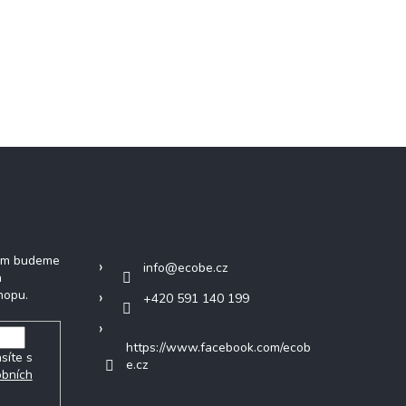
tter
Kontakt
vám budeme
info
@
ecobe.cz
h
hopu.
+420 591 140 199
https://www.facebook.com/ecob
síte s
e.cz
obních