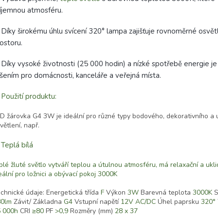
íjemnou atmosféru.
Díky širokému úhlu svícení 320° lampa zajišťuje rovnoměrné osvět
ostoru.
Díky vysoké životnosti (25 000 hodin) a nízké spotřebě energie je
šením pro domácnosti, kanceláře a veřejná místa.
✅
Použití produktu:
D žárovka G4 3W je ideální pro různé typy bodového, dekorativního a 
větlení, např.
✅
Teplá bílá
plé žluté světlo
vytváří teplou a útulnou atmosféru,
má relaxační a uklid
eální pro ložnici a obývací pokoj
3000K
chnické údaje: Energetická třída
F
Výkon
3W
Barevná teplota
3000K
S
80lm
Závit/ Základna
G4
Vstupní napětí
12V AC/DC
Úhel paprsku
320°
 000h
CRI
≥80
PF
>0,9
Rozměry (mm)
28 x 37