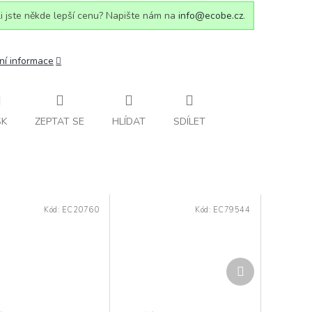
i jste někde lepší cenu? Napište nám na
info@ecobe.cz
.
ní informace
SK
ZEPTAT SE
HLÍDAT
SDÍLET
Kód:
EC20760
Kód:
EC79544
Další
produkt