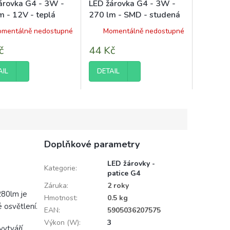
árovka G4 - 3W -
LED žárovka G4 - 3W -
m - 12V - teplá
270 lm - SMD - studená
bílá
mentálně nedostupné
Momentálně nedostupné
č
44 Kč
AIL
DETAIL
Doplňkové parametry
LED žárovky -
Kategorie
:
patice G4
Záruka
:
2 roky
80lm je
Hmotnost
:
0.5 kg
é osvětlení.
EAN
:
5905036207575
Výkon (W)
:
3
vytváří