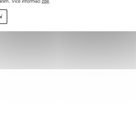
áním.. Více informací
zde
.
í