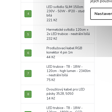
jejich použív
LED svítidlo SLIM 150cm -
230V - 50W - IP20 - studená
Nastaven
bílá
221 Kč
Hermetické svítidlo 120cm +
2x LED trubice - neutrální bílá
232 Kč
Prodlužovací kabel RGB
konektor 4 pin 1m
44 Kč
LED trubice - T8 - 18W -
120cm - high lumen - 2340lm
- neutrální bílá
75 Kč
Dvoužilový kabel pro LED
pásky 3528, 5050
14 Kč
LED trubice - T8 - 18W -