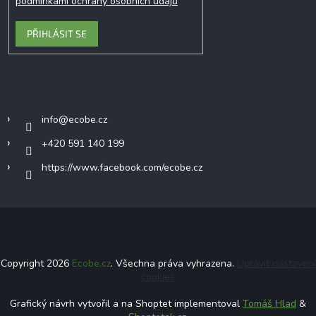
podmínkami ochrany osobních údajů
PŘIHLÁSIT SE
Kontakt
info
@
ecobe.cz
+420 591 140 199
https://www.facebook.com/ecobe.cz
Copyright 2026
Ecobe.cz
. Všechna práva vyhrazena.
Upravit nastavení
cookies
Grafický návrh vytvořil a na Shoptet implementoval
Tomáš Hlad
&