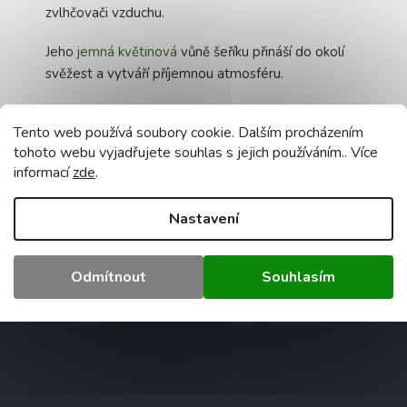
zvlhčovači vzduchu.
Jeho
jemná
květinová
vůně šeříku přináší do okolí
svěžest a vytváří příjemnou atmosféru.
Výrobek je určen pro
aromaterapii
,
relaxaci
a
Tento web používá soubory cookie. Dalším procházením
zlepšení kvality vzduchu v interiéru.
tohoto webu vyjadřujete souhlas s jejich používáním.. Více
Doplňkové parametry
informací
zde
.
Kategorie
:
Vonné esence
Nastavení
Záruka
:
2 roky
Hmotnost
:
0.5 kg
EAN
:
5905155308511
Odmítnout
Souhlasím
Z
á
p
a
Informace pro vás
t