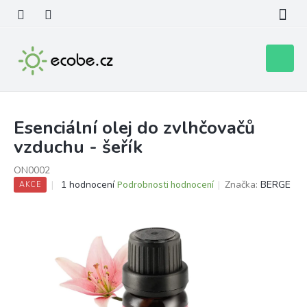
Přejít
na
obsah
Nákupní
košík
Esenciální olej do zvlhčovačů
vzduchu - šeřík
ON0002
Průměrné
1 hodnocení
Podrobnosti hodnocení
Značka:
BERGE
AKCE
hodnocení
produktu
je
5,0
z
5
hvězdiček.