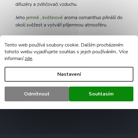
difuzéry a zvlhčovači vzduchu.
Jeho
jemné
,
květinové
aroma osmanthus přináší do
okolí svěžest a vytváří příjemnou atmosféru.
Výrobek je určen pro
aromaterapii
,
relaxaci
a
Tento web používá soubory cookie. Dalším procházením
zlepšení kvality vzduchu v interiéru.
tohoto webu vyjadřujete souhlas s jejich používáním.. Více
Doplňkové parametry
informací
zde
.
Kategorie
:
Vonné esence
Nastavení
Záruka
:
2 roky
Hmotnost
:
0.5 kg
EAN
:
5905155308528
Odmítnout
Souhlasím
Z
á
p
a
Informace pro vás
t