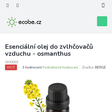
Přejít
na
obsah
Nákupní
košík
Esenciální olej do zvlhčovačů
vzduchu - osmanthus
ON0003
Průměrné
3 hodnocení
Podrobnosti hodnocení
Značka:
BERGE
AKCE
hodnocení
produktu
je
3,7
z
5
hvězdiček.