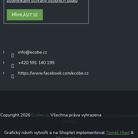
podmínkami ochrany osobních údajů
PŘIHLÁSIT SE
Kontakt
info
@
ecobe.cz
+420 591 140 199
https://www.facebook.com/ecobe.cz
Copyright 2026
Ecobe.cz
. Všechna práva vyhrazena.
Upravit nastavení
cookies
Grafický návrh vytvořil a na Shoptet implementoval
Tomáš Hlad
&