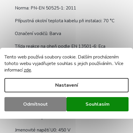
Norma: PN-EN 50525-1: 2011
Přípustná okolní teplota kabelu při instalaci: 70 °C
Označení vodičů: Barva
Třída reakce na oheň podle EN 13501-6: Eca
Tento web používá soubory cookie. Dalším procházením
Barva pláště/izolace: Bílá
tohoto webu vyjadřujete souhlas s jejich používáním.. Více
informací
zde
.
Počet vodičů: 3
Materiál izolace vodiče: Polyvinylchlorid (PVC)
Nastavení
Materiál vnějšího pláště: Materiál: polyvinylchlorid
Odmítnout
Souhlasím
(PVC)
Jmenovité napětí U: 750 V
Jmenovité napětí U0: 450 V