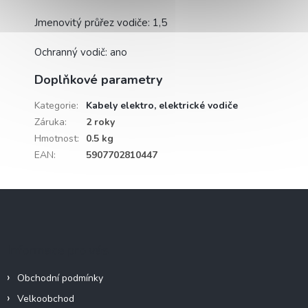
Jmenovitý průřez vodiče: 1,5
Ochranný vodič: ano
Doplňkové parametry
Kategorie
:
Kabely elektro, elektrické vodiče
Záruka
:
2 roky
Hmotnost
:
0.5 kg
EAN
:
5907702810447
Z
á
p
a
Informace pro vás
t
í
Obchodní podmínky
Velkoobchod