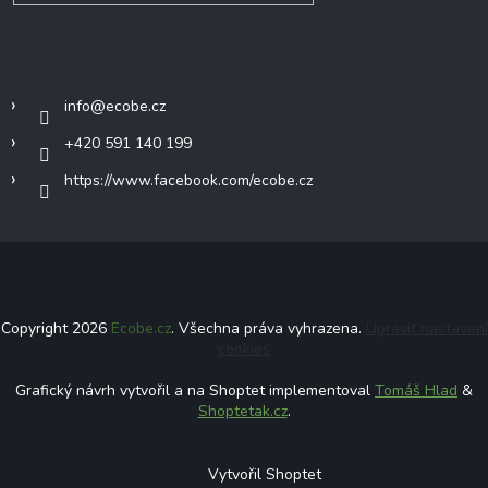
Kontakt
info
@
ecobe.cz
+420 591 140 199
https://www.facebook.com/ecobe.cz
Copyright 2026
Ecobe.cz
. Všechna práva vyhrazena.
Upravit nastavení
cookies
Grafický návrh vytvořil a na Shoptet implementoval
Tomáš Hlad
&
Shoptetak.cz
.
Vytvořil Shoptet