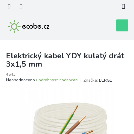
Přejít
na
obsah
Nákupní
košík
Elektrický kabel YDY kulatý drát
3x1,5 mm
4543
Průměrné
Neohodnoceno
Podrobnosti hodnocení
Značka:
BERGE
hodnocení
produktu
je
0,0
z
5
hvězdiček.