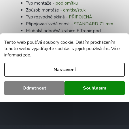
Typ montáže -
pod
omítku
Způsob montáže -
omítka/štuk
Typ rozvodné skříně -
PŘIPOJENÁ
Připojovací vzdálenost -
STANDARD 71 mm
Hluboká odbočná krabice F Tronic pod
omítku, která je vhodná pro spojování do sad.
Tento web používá soubory cookie. Dalším procházením
Vyrobena z kvalitního plastu v černé barvě.
tohoto webu vyjadřujete souhlas s jejich používáním.. Více
Doplňkové parametry
informací
zde
.
Kategorie
:
Elektroinstalační krabice
Nastavení
Záruka
:
2 roky
Hmotnost
:
0.5 kg
EAN
:
5905155304667
Odmítnout
Souhlasím
Z
á
p
a
Informace pro vás
t