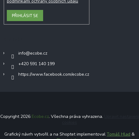
podmínkami ochrany osobních údajů
PŘIHLÁSIT SE
Kontakt
info
@
ecobe.cz
+420 591 140 199
https://www.facebook.com/ecobe.cz
Copyright 2026
Ecobe.cz
. Všechna práva vyhrazena.
Upravit nastavení
cookies
Grafický návrh vytvořil a na Shoptet implementoval
Tomáš Hlad
&