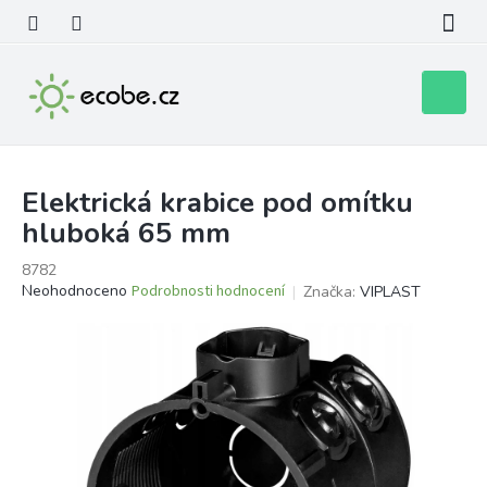
Přejít
na
obsah
Nákupní
košík
Elektrická krabice pod omítku
hluboká 65 mm
8782
Průměrné
Neohodnoceno
Podrobnosti hodnocení
Značka:
VIPLAST
hodnocení
produktu
je
0,0
z
5
hvězdiček.