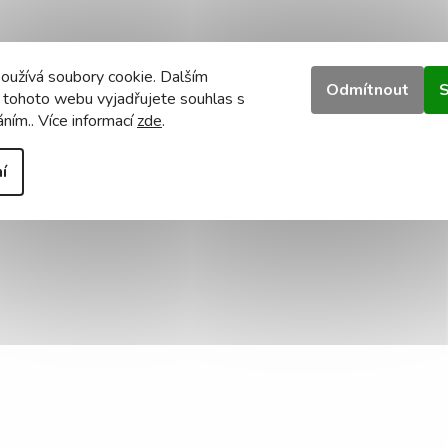
oužívá soubory cookie. Dalším
Odmítnout
S
 tohoto webu vyjadřujete souhlas s
áním.. Více informací
zde
.
í