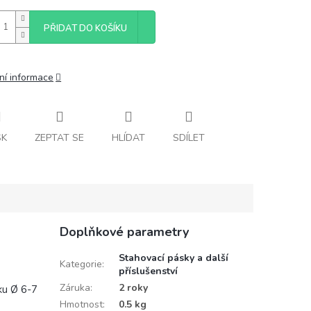
PŘIDAT DO KOŠÍKU
ní informace
SK
ZEPTAT SE
HLÍDAT
SDÍLET
Doplňkové parametry
Stahovací pásky a další
Kategorie
:
příslušenství
Záruka
:
2 roky
ku Ø 6-7
Hmotnost
:
0.5 kg