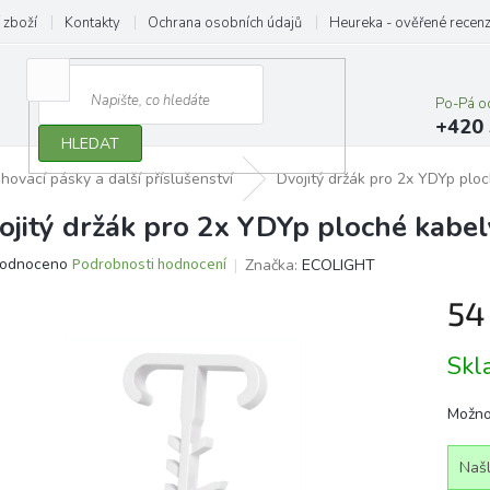
 zboží
Kontakty
Ochrana osobních údajů
Heureka - ověřené recen
Po-Pá o
+420 
HLEDAT
hovací pásky a další příslušenství
Dvojitý držák pro 2x YDYp ploc
ojitý držák pro 2x YDYp ploché kabel
ěrné
odnoceno
Podrobnosti hodnocení
Značka:
ECOLIGHT
ocení
54
ktu
Měrn
Sk
cena:
iček.
Možno
Našl