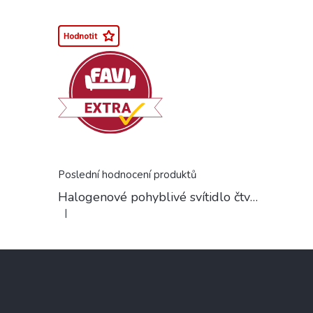
Poslední hodnocení produktů
Halogenové pohyblivé svítidlo čtvercové chrom
|
Hodnocení produktu je 5 z 5 hvězdiček.
Z
á
p
a