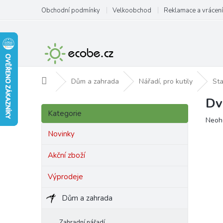
Přejít
Obchodní podmínky
Velkoobchod
Reklamace a vrácení
na
obsah
Domů
Dům a zahrada
Nářadí, pro kutily
Sta
Dv
P
Přeskočit
o
Kategorie
kategorie
Prům
Neoh
s
hodn
t
Novinky
produ
r
je
a
Akční zboží
0,0
n
z
Výprodeje
5
n
hvězd
í
Dům a zahrada
p
a
n
Zahradní nářadí