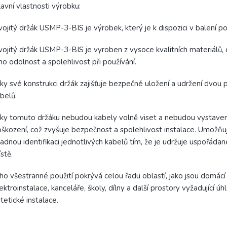
avní vlastnosti výrobku:
ojitý držák USMP-3-BIS je výrobek, který je k dispozici v balení p
ojitý držák USMP-3-BIS je vyroben z vysoce kvalitních materiálů, 
ho odolnost a spolehlivost při používání.
ky své konstrukci držák zajišťuje bezpečné uložení a udržení dvou 
belů.
ky tomuto držáku nebudou kabely volně viset a nebudou vystave
škození, což zvyšuje bezpečnost a spolehlivost instalace. Umožňu
adnou identifikaci jednotlivých kabelů tím, že je udržuje uspořáda
stě.
ho všestranné použití pokrývá celou řadu oblastí, jako jsou domácí
ektroinstalace, kanceláře, školy, dílny a další prostory vyžadující ú
tetické instalace.