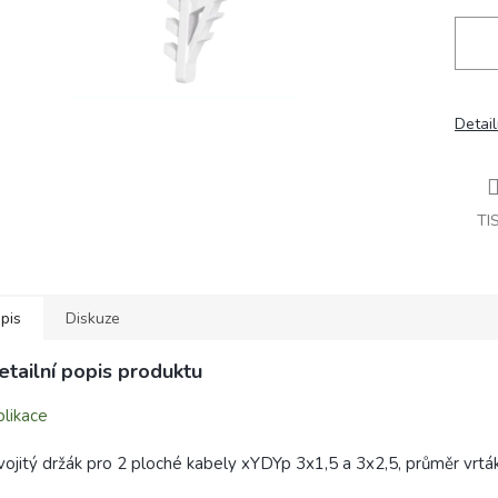
Detail
TI
pis
Diskuze
etailní popis produktu
likace
ojitý držák pro 2 ploché kabely xYDYp 3x1,5 a 3x2,5, průměr vrtá