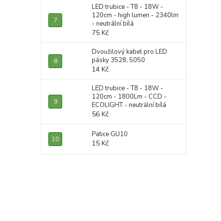
LED trubice - T8 - 18W -
120cm - high lumen - 2340lm
- neutrální bílá
75 Kč
Dvoužilový kabel pro LED
pásky 3528, 5050
14 Kč
LED trubice - T8 - 18W -
120cm - 1800Lm - CCD -
ECOLIGHT - neutrální bílá
56 Kč
Patice GU10
15 Kč