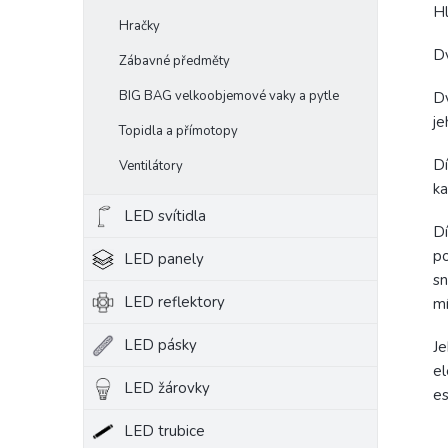
Hl
Hračky
Dv
Zábavné předměty
BIG BAG velkoobjemové vaky a pytle
Dv
je
Topidla a přímotopy
Dí
Ventilátory
ka
LED svítidla
Dí
po
LED panely
sn
LED reflektory
mí
LED pásky
Je
el
LED žárovky
es
LED trubice