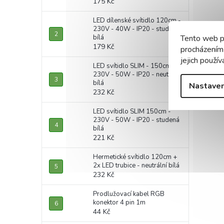
175 Kč
LED dílenské svítidlo 120cm -
230V - 40W - IP20 - studená
bílá
Tento web p
179 Kč
procházením
jejich použív
LED svítidlo SLIM - 150cm -
230V - 50W - IP20 - neutrální
bílá
Nastaven
232 Kč
LED svítidlo SLIM 150cm -
230V - 50W - IP20 - studená
bílá
221 Kč
Hermetické svítidlo 120cm +
2x LED trubice - neutrální bílá
232 Kč
Prodlužovací kabel RGB
konektor 4 pin 1m
44 Kč