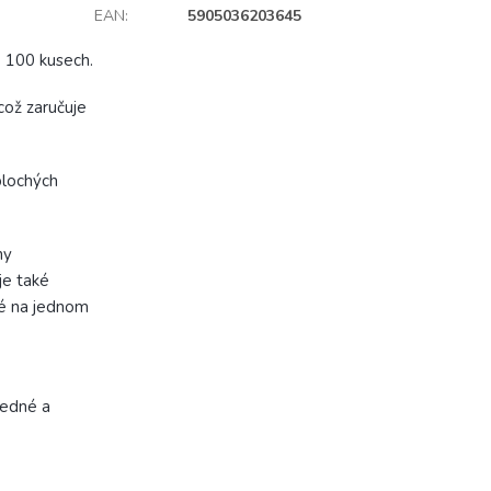
EAN
:
5905036203645
o 100 kusech.
což zaručuje
plochých
ny
je také
né na jednom
hledné a