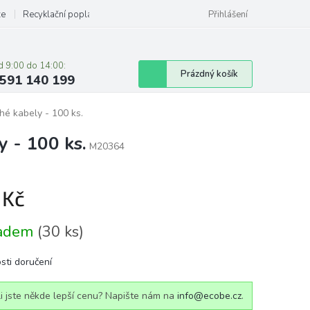
ze
Recyklační poplatky
Přihlášení
d 9:00 do 14:00:
Nákupní
Prázdný košík
591 140 199
košík
hé kabely - 100 ks.
y - 100 ks.
M20364
 Kč
á
ladem
(30 ks)
sti doručení
i jste někde lepší cenu? Napište nám na
info@ecobe.cz
.