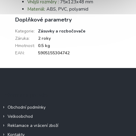
Vnější rozměry
: 75x123x48 mm
Materiál:
ABS, PVC, polyamid
Doplňkové parametry
Kategorie
:
Zásuvky a rozbočovače
Záruka
:
2 roky
Hmotnost
:
0.5 kg
EAN
:
5905155304742
Z
á
p
a
Informace pro vás
t
í
Obchodní podmínky
Velkoobchod
Reklamace a vrácení zboží
Kontakty