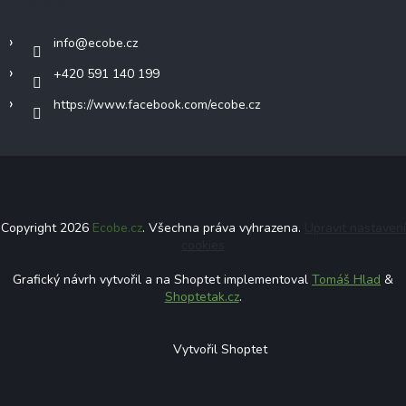
Kontakt
info
@
ecobe.cz
+420 591 140 199
https://www.facebook.com/ecobe.cz
Copyright 2026
Ecobe.cz
. Všechna práva vyhrazena.
Upravit nastavení
cookies
Grafický návrh vytvořil a na Shoptet implementoval
Tomáš Hlad
&
Shoptetak.cz
.
Vytvořil Shoptet