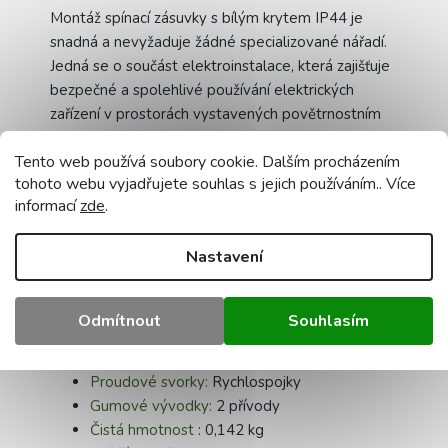
Montáž spínací zásuvky s bílým krytem IP44 je
snadná a nevyžaduje žádné specializované nářadí.
Jedná se o součást elektroinstalace, která zajišťuje
bezpečné a spolehlivé používání elektrických
zařízení v prostorách vystavených povětrnostním
vlivům.
Tento web používá soubory cookie. Dalším procházením
tohoto webu vyjadřujete souhlas s jejich používáním.. Více
informací
zde
.
Technické údaje:
Nastavení
Název:
dvojitá zásuvka
Stupeň krytí
: IP44
Napětí:
230V
Odmítnout
Souhlasím
IK:
07
Barva
: bílá, RAL 9003
Proudové svorky:
Rychlospojky
Gumové vývodky:
2 přívody
Čistá hmotnost
: 0,142 kg