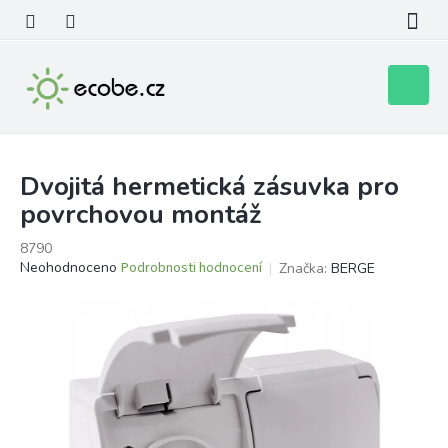
Přejít
na
obsah
Nákupní
košík
Dvojitá hermetická zásuvka pro
povrchovou montáž
8790
Průměrné
Neohodnoceno
Podrobnosti hodnocení
Značka:
BERGE
hodnocení
produktu
je
0,0
z
5
hvězdiček.