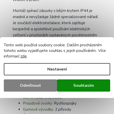
Montáž spínací zásuvky s bílým krytem IP44 je
snadná a nevyžaduje žádné specializované nářadí.
Je součástí elektroinstalace, která zajišťuje
bezpečné a spolehlivé používání elektrických
zařízení v prostorách vystavených povětrnostním
vlivům.
Tento web používá soubory cookie. Dalším procházením
tohoto webu vyjadřujete souhlas s jejich používáním.. Více
informací
zde
.
Technické údaje:
Nastavení
Název:
dvojitá zásuvka
Stupeň krytí
: IP44
Napětí:
230V
Odmítnout
Souhlasím
IK:
07
Barva
: bílá, RAL 9003
Proudové svorky:
Rychlospojky
Gumové vývodky:
2 přívody