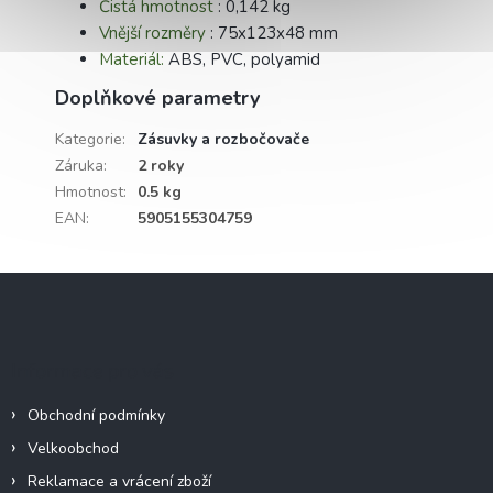
Čistá hmotnost
: 0,142 kg
Vnější rozměry
: 75x123x48 mm
Materiál:
ABS, PVC, polyamid
Doplňkové parametry
Kategorie
:
Zásuvky a rozbočovače
Záruka
:
2 roky
Hmotnost
:
0.5 kg
EAN
:
5905155304759
Z
á
p
a
Informace pro vás
t
í
Obchodní podmínky
Velkoobchod
Reklamace a vrácení zboží