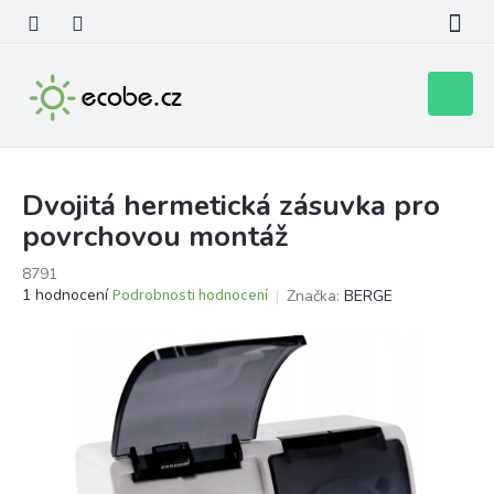
Přejít
na
obsah
Nákupní
košík
Dvojitá hermetická zásuvka pro
povrchovou montáž
8791
Průměrné
1 hodnocení
Podrobnosti hodnocení
Značka:
BERGE
hodnocení
produktu
je
5,0
z
5
hvězdiček.