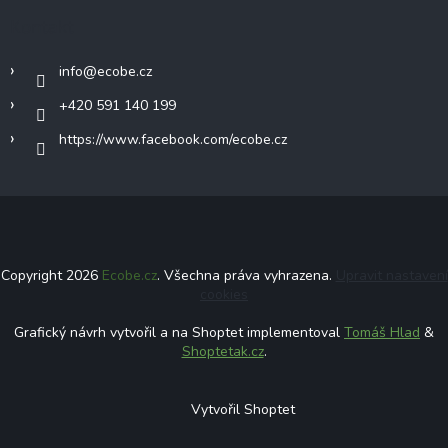
Kontakt
info
@
ecobe.cz
+420 591 140 199
https://www.facebook.com/ecobe.cz
Copyright 2026
Ecobe.cz
. Všechna práva vyhrazena.
Upravit nastavení
cookies
Grafický návrh vytvořil a na Shoptet implementoval
Tomáš Hlad
&
Shoptetak.cz
.
Vytvořil Shoptet