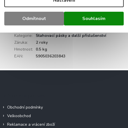
Nastavení
konstrukci také umožňuje snadnou a pohodlnou
montáž trubek.
Odmítnout
Souhlasím
Doplňkové parametry
Kategorie
:
Stahovací pásky a další příslušenství
Záruka
:
2 roky
Hmotnost
:
0.5 kg
EAN
:
5905036203843
Z
á
p
a
Informace pro vás
t
í
Obchodní podmínky
Velkoobchod
Reklamace a vrácení zboží