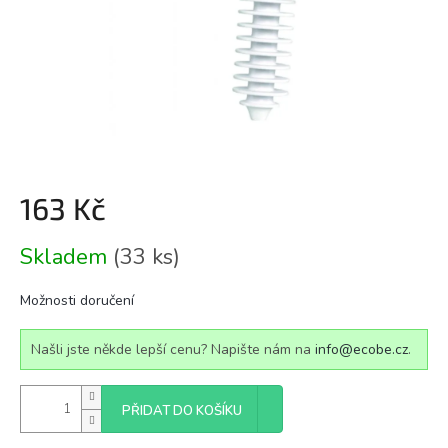
163 Kč
Měrná
Skladem
(33 ks)
cena:
Možnosti doručení
Našli jste někde lepší cenu? Napište nám na
info@ecobe.cz
.
PŘIDAT DO KOŠÍKU