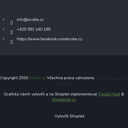
Kontakt
info
@
ecobe.cz
+420 591 140 199
https://www.facebook.com/ecobe.cz
Copyright 2026
Ecobe.cz
. Všechna práva vyhrazena.
Upravit nastavení
cookies
Grafický návrh vytvořil a na Shoptet implementoval
Tomáš Hlad
&
Shoptetak.cz
.
Vytvořil Shoptet