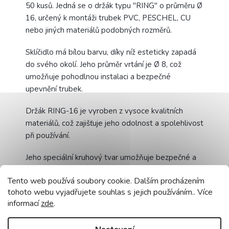
50 kusů. Jedná se o držák typu "RING" o průměru Ø
16, určený k montáži trubek PVC, PESCHEL, CU
nebo jiných materiálů podobných rozměrů.
Sklíčidlo má bílou barvu, díky níž esteticky zapadá
do svého okolí. Jeho průměr vrtání je Ø 8, což
umožňuje pohodlnou instalaci a bezpečné
upevnění trubek.
Držák RING-16 je vyroben z vysoce kvalitních
materiálů, což zajišťuje jeho odolnost a spolehlivost
při používání.
Jeho speciální kruhový tvar umožňuje bezpečné a
stabilní upevnění trubek, což zajišťuje robustnost a
Tento web používá soubory cookie. Dalším procházením
profesionální vzhled instalace.
tohoto webu vyjadřujete souhlas s jejich používáním.. Více
informací
zde
.
Díky tomuto držáku nebudou trubky volně vyčnívat
a nebudou vystaveny poškození, což zvyšuje
bezpečnost a spolehlivost celé instalace. Díky své