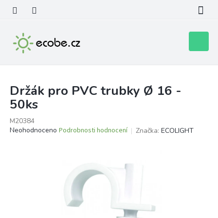
Přejít
na
obsah
Nákupní
košík
Držák pro PVC trubky Ø 16 -
50ks
M20384
Průměrné
Neohodnoceno
Podrobnosti hodnocení
Značka:
ECOLIGHT
hodnocení
produktu
je
0,0
z
5
hvězdiček.