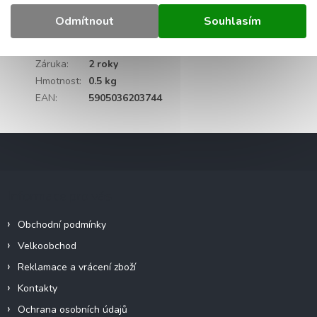
Doplňkové parametry
Odmítnout
Souhlasím
Kategorie
:
Stahovací pásky a další příslušenství
Záruka
:
2 roky
Hmotnost
:
0.5 kg
EAN
:
5905036203744
Z
á
p
a
Informace pro vás
t
í
Obchodní podmínky
Velkoobchod
Reklamace a vrácení zboží
Kontakty
Ochrana osobních údajů