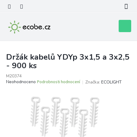
Přejít
na
obsah
Nákupní
košík
Držák kabelů YDYp 3x1,5 a 3x2,5
- 900 ks
M20374
Průměrné
Neohodnoceno
Podrobnosti hodnocení
Značka:
ECOLIGHT
hodnocení
produktu
je
0,0
z
5
hvězdiček.