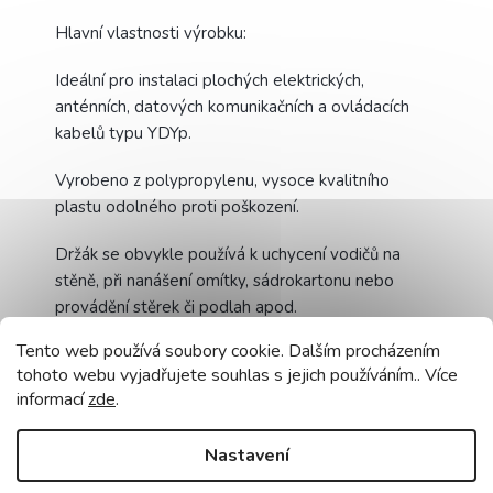
Hlavní vlastnosti výrobku:
Ideální pro instalaci plochých elektrických,
anténních, datových komunikačních a ovládacích
kabelů typu YDYp.
Vyrobeno z polypropylenu, vysoce kvalitního
plastu odolného proti poškození.
Držák se obvykle používá k uchycení vodičů na
stěně, při nanášení omítky, sádrokartonu nebo
provádění stěrek či podlah apod.
Tento web používá soubory cookie. Dalším procházením
Funguje dobře jak při zapuštěné, tak i při přisazené
tohoto webu vyjadřujete souhlas s jejich používáním.. Více
montáži.
informací
zde
.
Vylučuje riziko poškození konstrukce kabelu při jeho
instalaci. Výrobek je k dispozici v různých
Nastavení
velikostech, v bílé barvě.