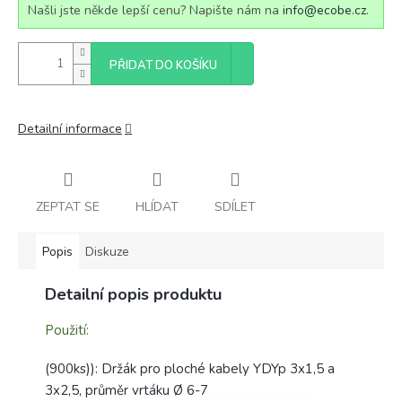
Našli jste někde lepší cenu? Napište nám na
info@ecobe.cz
.
PŘIDAT DO KOŠÍKU
Detailní informace
ZEPTAT SE
HLÍDAT
SDÍLET
Popis
Diskuze
Detailní popis produktu
Použití:
(900ks)): Držák pro ploché kabely YDYp 3x1,5 a
3x2,5, průměr vrtáku Ø 6-7