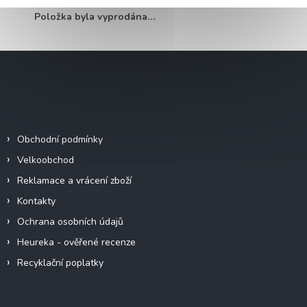
EAN
:
5905036203836
Položka byla vyprodána…
Z
á
p
a
Informace pro vás
t
í
Obchodní podmínky
Velkoobchod
Reklamace a vrácení zboží
Kontakty
Ochrana osobních údajů
Heureka - ověřené recenze
Recyklační poplatky