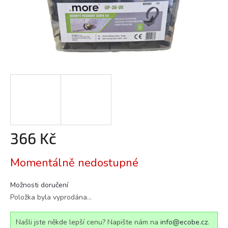
366 Kč
Měrná
Momentálně nedostupné
cena:
Možnosti doručení
Položka byla vyprodána…
Našli jste někde lepší cenu? Napište nám na
info@ecobe.cz
.