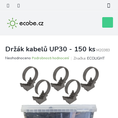
Přejít
na
obsah
Nákupní
košík
Držák kabelů UP30 - 150 ks
M20383
Průměrné
Neohodnoceno
Podrobnosti hodnocení
Značka:
ECOLIGHT
hodnocení
produktu
je
0,0
z
5
hvězdiček.