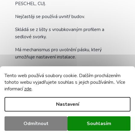
PESCHEL, CU).
Nejčastěji se používá uvnitř budov.
Skládá se z lišty s vroubkovaným profilem a
sedlové svorky.
Má mechanismus pro uvolnění pásku, který
umožňuje nastavení instalace.
Zajišťuje stabilní instalaci.
Tento web používá soubory cookie. Dalším procházením
tohoto webu vyjadřujete souhlas s jejich používáním.. Více
A výroba výrobku z polypropylenu, vysoce
informací
zde
.
kvalitního plastu, eliminuje riziko poškození.
Doplňkové parametry
Nastavení
Kategorie
:
Stahovací pásky a další příslušenství
Záruka
:
2 roky
Odmítnout
Souhlasím
Hmotnost
:
0.5 kg