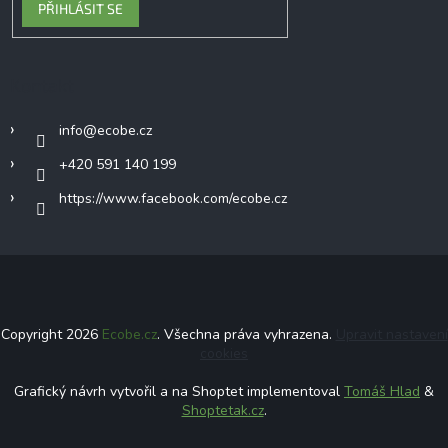
PŘIHLÁSIT SE
Kontakt
info
@
ecobe.cz
+420 591 140 199
https://www.facebook.com/ecobe.cz
Copyright 2026
Ecobe.cz
. Všechna práva vyhrazena.
Upravit nastavení
cookies
Grafický návrh vytvořil a na Shoptet implementoval
Tomáš Hlad
&
Shoptetak.cz
.