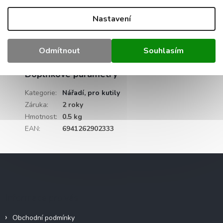
Nastavení
Specifikace:
Materiál: syntetické štětiny, kov, dřevo Šířka štětin:
Odmítnout
Souhlasím
75 mm
Doplňkové parametry
Kategorie
:
Nářadí, pro kutily
Záruka
:
2 roky
Hmotnost
:
0.5 kg
EAN
:
6941262902333
Z
á
p
a
Informace pro vás
t
í
Obchodní podmínky