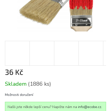
36 Kč
Měrná
Skladem
(1886 ks)
cena:
Možnosti doručení
Našli jste někde lepší cenu? Napište nám na
info@ecobe.cz
.