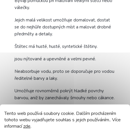
Bývají pomůckou při malování velkými štětci nebo
válečky.
Jejich malá velikost umožňuje domalovat, dostat
se do nejhůře dostupných míst a malovat drobné
předměty a detaily.
Štětec má husté, husté, syntetické štětiny.
jsou nýtované a upevněné a velmi pevné.
Neabsorbuje vodu, proto se doporučuje pro vodou
ředitelné barvy a laky.
Umožňuje rovnoměrně pokrýt hladké povrchy
barvou, aniž by zanechávaly šmouhy nebo cákance.
Štětiny jsou orámovány kovovým pouzdrem a
Tento web používá soubory cookie. Dalším procházením
upevněny na dřevěné rukojeti.
tohoto webu vyjadřujete souhlas s jejich používáním.. Více
informací
zde
.