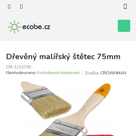
Přejít
na
obsah
Nákupní
košík
Dřevěný malířský štětec 75mm
CM-1213730
Průměrné
Neohodnoceno
Podrobnosti hodnocení
Značka:
CROWNMAN
hodnocení
produktu
je
0,0
z
5
hvězdiček.