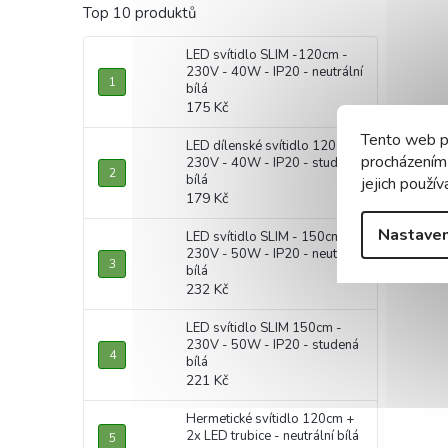
Top 10 produktů
LED svítidlo SLIM -120cm -
230V - 40W - IP20 - neutrální
bílá
175 Kč
Tento web p
LED dílenské svítidlo 120cm -
procházením
230V - 40W - IP20 - studená
bílá
jejich použív
179 Kč
Nastaven
LED svítidlo SLIM - 150cm -
230V - 50W - IP20 - neutrální
bílá
232 Kč
LED svítidlo SLIM 150cm -
230V - 50W - IP20 - studená
bílá
221 Kč
Hermetické svítidlo 120cm +
2x LED trubice - neutrální bílá