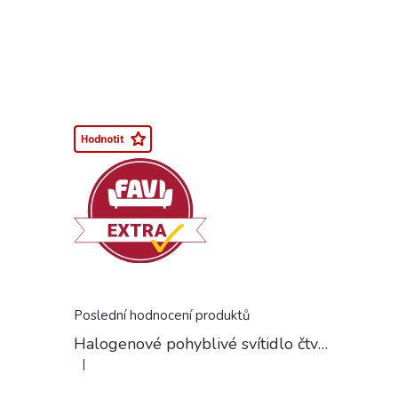
Poslední hodnocení produktů
Halogenové pohyblivé svítidlo čtvercové chrom
|
Hodnocení produktu je 5 z 5 hvězdiček.