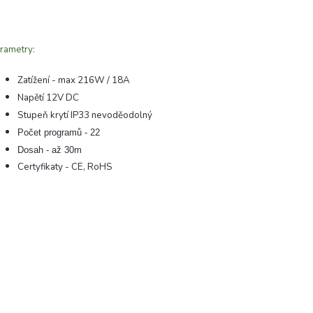
rametry:
Zatížení - max 216W / 18A
Napětí 12V DC
Stupeň krytí IP33 nevoděodolný
Počet programů - 22
Dosah - až 30m
Certyfikaty - CE, RoHS