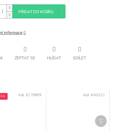
PŘIDAT DO KOŠÍKU
ní informace
SK
ZEPTAT SE
HLÍDAT
SDÍLET
Kód:
EC79899
Kód:
MA0221
NKA
Další
produkt