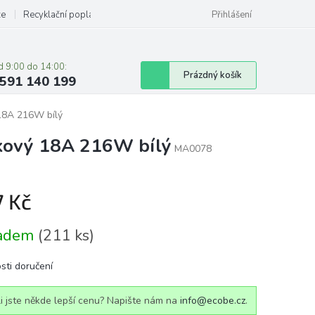
ze
Recyklační poplatky
Přihlášení
d 9:00 do 14:00:
Nákupní
Prázdný košík
591 140 199
košík
18A 216W bílý
kový 18A 216W bílý
MA0078
7 Kč
á
ladem
(211 ks)
sti doručení
i jste někde lepší cenu? Napište nám na
info@ecobe.cz
.