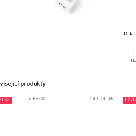
Detail
TI
visející produkty
Kód:
BAS001
Kód:
UCHT-65
VINKA
NOVI