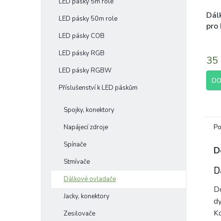
LED pásky 5m role
Dál
LED pásky 50m role
pro
LED pásky COB
víc
ovl
LED pásky RGB
35
LED pásky RGBW
DO
Příslušenství k LED páskům
Spojky, konektory
Po
Napájecí zdroje
Spínače
D
Stmívače
D
Dálkové ovladače
Do
Jacky, konektory
dy
Ko
Zesilovače