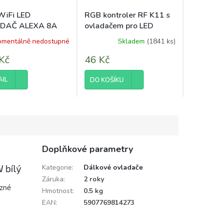
WiFi LED
RGB kontroler RF K11 s
DAČ ALEXA 8A
ovladačem pro LED
pásky 12A 144W
mentálně nedostupné
Skladem
(1841 ks)
Kč
46 Kč
AIL
DO KOŠÍKU
Doplňkové parametry
 bílý
Kategorie
:
Dálkové ovladače
Záruka
:
2 roky
ůzné
Hmotnost
:
0.5 kg
EAN
:
5907769814273