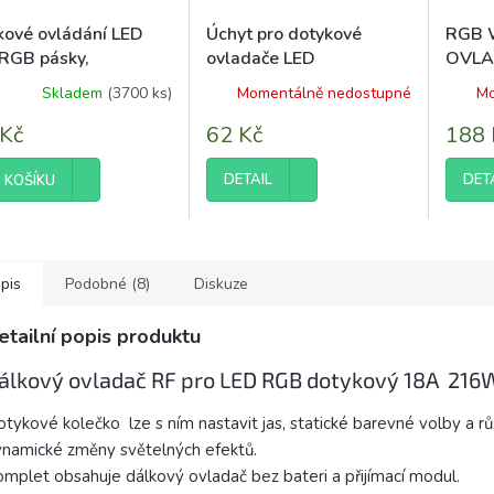
kové ovládání LED
Úchyt pro dotykové
RGB 
 RGB pásky,
ovladače LED
OVLA
ebarevný infračervený
96W
Skladem
(3700 ks)
Momentálně nedostupné
Mo
adač 72W
 Kč
62 Kč
188 
DETAIL
DET
 KOŠÍKU
pis
Podobné (8)
Diskuze
etailní popis produktu
álkový ovladač RF pro LED RGB dotykový 18A 216W
tykové kolečko lze s ním nastavit jas, statické barevné volby a r
namické změny světelných efektů.
mplet obsahuje dálkový ovladač bez bateri a přijímací modul.