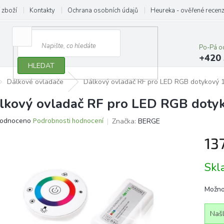
 zboží
Kontakty
Ochrana osobních údajů
Heureka - ověřené recen
Po-Pá o
+420 
HLEDAT
Dálkové ovladače
Dálkový ovladač RF pro LED RGB dotykový 
lkový ovladač RF pro LED RGB doty
ěrné
odnoceno
Podrobnosti hodnocení
Značka:
BERGE
ocení
13
ktu
Měrn
Sk
cena:
iček.
Možno
Našl