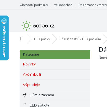
Přejít
Obchodní podmínky
Velkoobchod
Reklamace a vrácení
na
obsah
Domů
LED pásky
Příslušenství k LED páskům
Dá
P
Přeskočit
o
Kategorie
kategorie
Prům
Neoh
s
hodn
t
Novinky
produ
r
je
a
Akční zboží
0,0
n
z
Výprodeje
5
n
hvězd
í
Dům a zahrada
p
a
LED svítidla
n