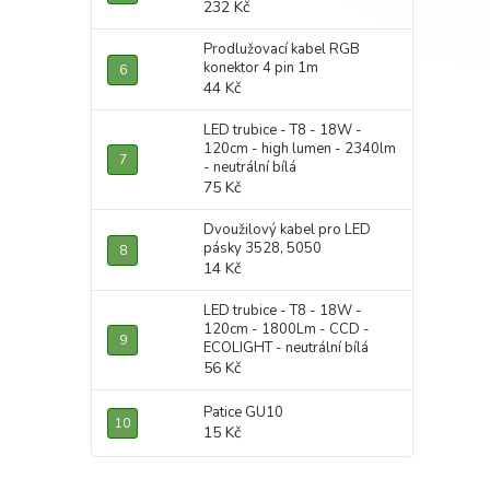
232 Kč
Prodlužovací kabel RGB
konektor 4 pin 1m
44 Kč
LED trubice - T8 - 18W -
120cm - high lumen - 2340lm
- neutrální bílá
75 Kč
Dvoužilový kabel pro LED
pásky 3528, 5050
14 Kč
LED trubice - T8 - 18W -
120cm - 1800Lm - CCD -
ECOLIGHT - neutrální bílá
56 Kč
Patice GU10
15 Kč