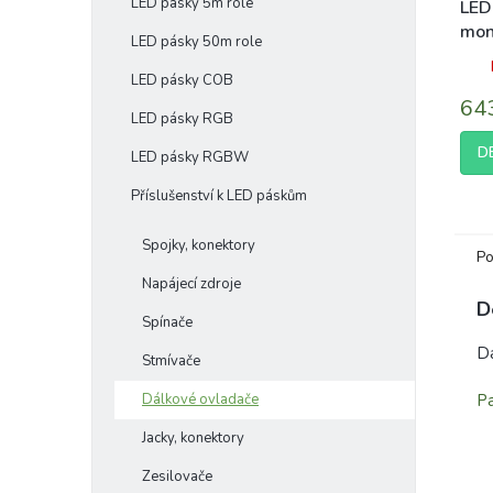
LED pásky 5m role
LED
mon
LED pásky 50m role
288
LED pásky COB
64
LED pásky RGB
D
LED pásky RGBW
Příslušenství k LED páskům
Spojky, konektory
Po
Napájecí zdroje
D
Spínače
Dá
Stmívače
Dálkové ovladače
Pa
Jacky, konektory
Zesilovače