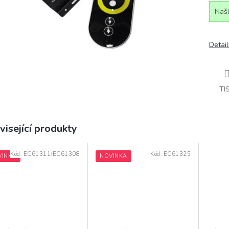
Našl
Detail
TI
visející produkty
Kód:
EC61311/EC61308
Kód:
EC61325
VINKA
NOVINKA