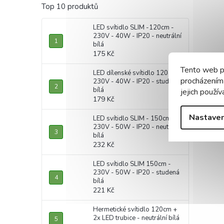
Top 10 produktů
LED svítidlo SLIM -120cm -
230V - 40W - IP20 - neutrální
bílá
175 Kč
Tento web p
LED dílenské svítidlo 120cm -
procházením
230V - 40W - IP20 - studená
bílá
jejich použív
179 Kč
Nastaven
LED svítidlo SLIM - 150cm -
230V - 50W - IP20 - neutrální
bílá
232 Kč
LED svítidlo SLIM 150cm -
230V - 50W - IP20 - studená
bílá
221 Kč
Hermetické svítidlo 120cm +
2x LED trubice - neutrální bílá