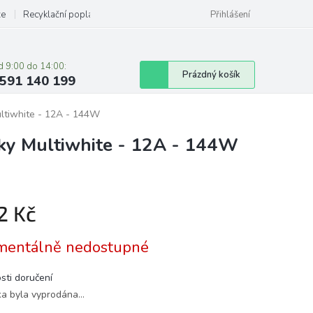
ze
Recyklační poplatky
Přihlášení
d 9:00 do 14:00:
Nákupní
Prázdný košík
591 140 199
košík
ltiwhite - 12A - 144W
ky Multiwhite - 12A - 144W
2 Kč
á
entálně nedostupné
sti doručení
ka byla vyprodána…