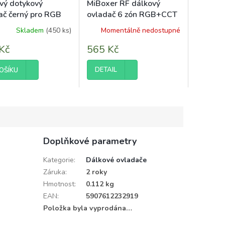
vý dotykový
MiBoxer RF dálkový
ač černý pro RGB
ovladač 6 zón RGB+CCT
ásky - max 216W
bílý FUT089S 2,4 GHz
Skladem
(450 ks)
Momentálně nedostupné
zóny
Kč
565 Kč
DETAIL
OŠÍKU
Doplňkové parametry
Kategorie
:
Dálkové ovladače
Záruka
:
2 roky
Hmotnost
:
0.112 kg
EAN
:
5907612232919
Položka byla vyprodána…