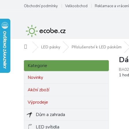
Přejít
Obchodní podmínky
Velkoobchod
Reklamace a vrácení
na
obsah
Domů
LED pásky
Příslušenství k LED páskům
Dá
P
Přeskočit
o
Kategorie
kategorie
BA02
s
Prům
1 ho
t
Novinky
hodn
r
produ
a
Akční zboží
je
n
5,0
Výprodeje
z
n
5
í
hvězd
Dům a zahrada
p
a
LED svítidla
n