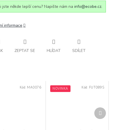
i jste někde lepší cenu? Napište nám na
info@ecobe.cz
.
ní informace
SK
ZEPTAT SE
HLÍDAT
SDÍLET
Kód:
MA0076
Kód:
FUT089S
NOVINKA
Další
produkt