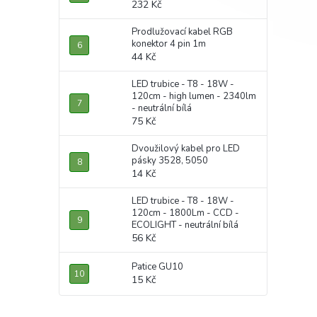
232 Kč
Prodlužovací kabel RGB
konektor 4 pin 1m
44 Kč
LED trubice - T8 - 18W -
120cm - high lumen - 2340lm
- neutrální bílá
75 Kč
Dvoužilový kabel pro LED
pásky 3528, 5050
14 Kč
LED trubice - T8 - 18W -
120cm - 1800Lm - CCD -
ECOLIGHT - neutrální bílá
56 Kč
Patice GU10
15 Kč