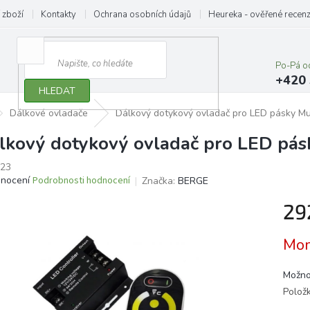
 zboží
Kontakty
Ochrana osobních údajů
Heureka - ověřené recen
Po-Pá o
+420 
HLEDAT
Dálkové ovladače
Dálkový dotykový ovladač pro LED pásky Mu
lkový dotykový ovladač pro LED pás
23
ěrné
dnocení
Podrobnosti hodnocení
Značka:
BERGE
ocení
29
ktu
Měrn
Mom
cena:
iček.
Možno
Polož