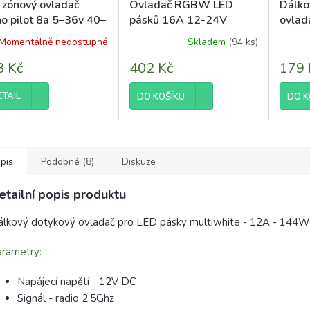
 zónový ovladač
Ovladač RGBW LED
Dálko
o pilot 8a 5–36v 40–
pásků 16A 12-24V
ovlad
W dotykový stmívač
Rádiový 4kanálový
LED p
Momentálně nedostupné
Skladem
(94 ks)
1zónový IP20
3 Kč
402 Kč
179 
ETAIL
DO KOŠÍKU
DO K
pis
Podobné (8)
Diskuze
etailní popis produktu
lkový dotykový ovladač pro LED pásky multiwhite - 12A - 144W
rametry:
Napájecí napětí - 12V DC
Signál - radio 2,5Ghz