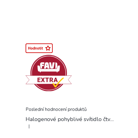
Poslední hodnocení produktů
Halogenové pohyblivé svítidlo čtvercové chrom
|
Hodnocení produktu je 5 z 5 hvězdiček.