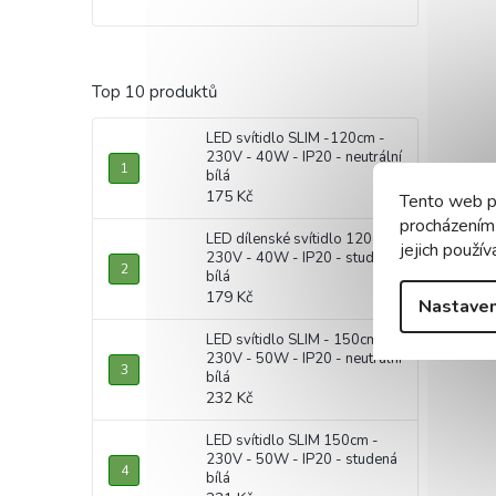
Top 10 produktů
LED svítidlo SLIM -120cm -
230V - 40W - IP20 - neutrální
bílá
175 Kč
Tento web p
procházením
LED dílenské svítidlo 120cm -
jejich použív
230V - 40W - IP20 - studená
bílá
179 Kč
Nastaven
LED svítidlo SLIM - 150cm -
230V - 50W - IP20 - neutrální
bílá
232 Kč
LED svítidlo SLIM 150cm -
230V - 50W - IP20 - studená
bílá