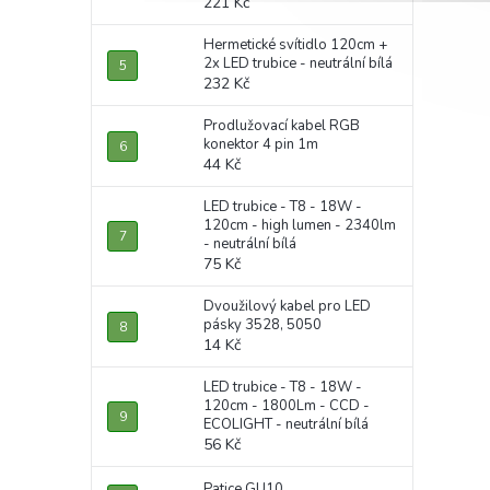
221 Kč
Hermetické svítidlo 120cm +
2x LED trubice - neutrální bílá
232 Kč
Prodlužovací kabel RGB
konektor 4 pin 1m
44 Kč
LED trubice - T8 - 18W -
120cm - high lumen - 2340lm
- neutrální bílá
75 Kč
Dvoužilový kabel pro LED
pásky 3528, 5050
14 Kč
LED trubice - T8 - 18W -
120cm - 1800Lm - CCD -
ECOLIGHT - neutrální bílá
56 Kč
Patice GU10