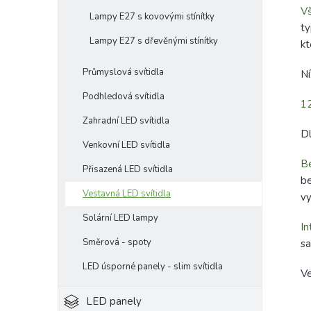
Vš
Lampy E27 s kovovými stínítky
ty
Lampy E27 s dřevěnými stínítky
kt
Průmyslová svítidla
Ní
Podhledová svítidla
1
Zahradní LED svítidla
Dl
Venkovní LED svítidla
Be
Přisazená LED svítidla
be
Vestavná LED svítidla
vy
Solární LED lampy
In
Směrová - spoty
sa
LED úsporné panely - slim svítidla
Ve
LED panely