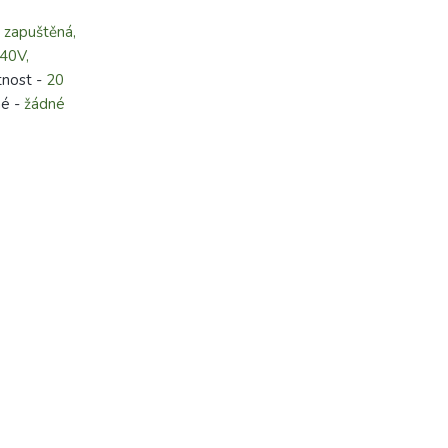
-
zapuštěná,
40V,
tnost -
20
né -
žádné