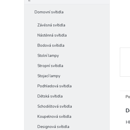
e
l
Domovní svítidla
Závěsná svítidla
Nástěnná svítidla
Bodová svítidla
Stolní lampy
Stropní svítidla
Stojací lampy
Podhledová svítidla
Dětská svítidla
Po
Schodišťová svítidla
D
Koupelnová svítidla
Hl
Designová svítidla