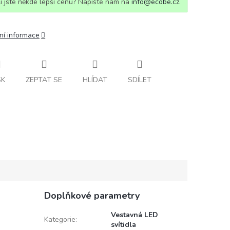
i jste někde lepší cenu? Napište nám na
info@ecobe.cz
.
ní informace
SK
ZEPTAT SE
HLÍDAT
SDÍLET
Doplňkové parametry
Vestavná LED
Kategorie
:
svítidla