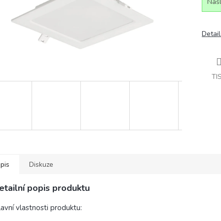
Našl
Detail
TI
pis
Diskuze
etailní popis produktu
avní vlastnosti produktu: