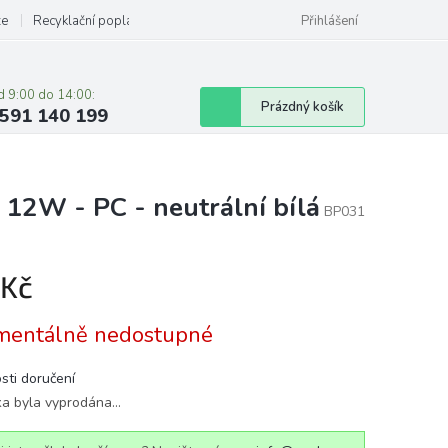
ze
Recyklační poplatky
Přihlášení
d 9:00 do 14:00:
Nákupní
Prázdný košík
591 140 199
košík
 12W - PC - neutrální bílá
BP031
 Kč
á
entálně nedostupné
sti doručení
ka byla vyprodána…