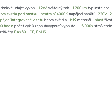
chnické údaje: výkon -
12W
světelný tok -
1200 lm
typ instalace 
rva světla pod omítku
-
neutrální 4000K
napájecí napětí -
220V -2
pájení integrované v setu
barva svítidla -
bílý
materiál -
plast
živo
00 hodin
počet cyklů zapnutí/vypnutí vypnuto -
15 000x
stmívatel
rtifikáty
RA>80
-
CE, RoHS