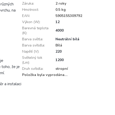
Záruka
:
2 roky
 různých
Hmotnost
:
0.5 kg
vrchu, na
EAN
:
5905155309792
Výkon (W)
:
12
Barevná teplota
4000
(K)
:
Barva světla
:
Neutrální bílá
Barva svítidla
:
Bílá
Napětí (V)
:
220
Světelný tok
1200
je
(Lm)
:
 toho, že je
Druh svítidla
:
stropní
ní.
Položka byla vyprodána…
r a instalaci