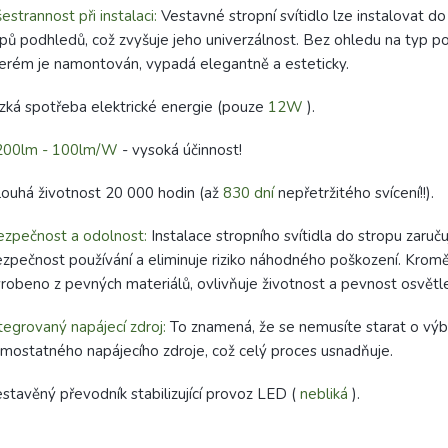
estrannost při instalaci:
Vestavné stropní svítidlo lze instalovat do
pů podhledů, což zvyšuje jeho univerzálnost. Bez ohledu na typ po
erém je namontován, vypadá elegantně a esteticky.
zká spotřeba elektrické energie (pouze
12W
).
200lm - 100lm/W
- vysoká účinnost!
ouhá životnost 20 000 hodin (až
830 dní
nepřetržitého svícení!!).
zpečnost a odolnost:
Instalace stropního svítidla do stropu zaruču
zpečnost používání a eliminuje riziko náhodného poškození. Kromě
robeno z pevných materiálů, ovlivňuje životnost a pevnost osvětle
tegrovaný napájecí zdroj:
To znamená, že se nemusíte starat o výbě
mostatného napájecího zdroje, což celý proces usnadňuje.
stavěný převodník stabilizující provoz LED (
nebliká
).