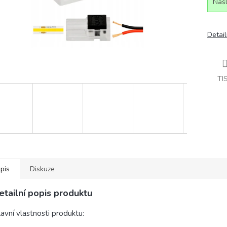
Našl
Detail
TI
pis
Diskuze
etailní popis produktu
avní vlastnosti produktu: