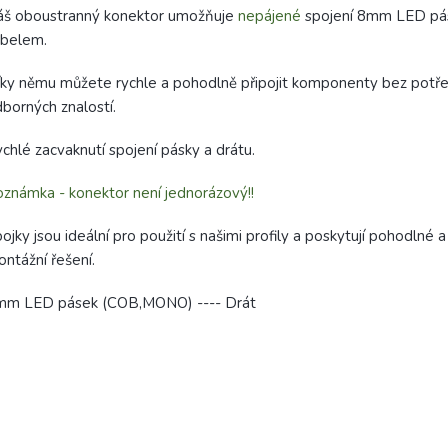
áš oboustranný konektor umožňuje
nepájené
spojení 8mm LED pá
abelem.
ky němu můžete rychle a pohodlně připojit komponenty bez potř
borných znalostí.
chlé zacvaknutí spojení pásky a drátu.
známka - konektor není jednorázový!!
ojky jsou ideální pro použití s našimi profily a poskytují pohodlné a
ntážní řešení.
mm LED pásek (COB,MONO) ---- Drát