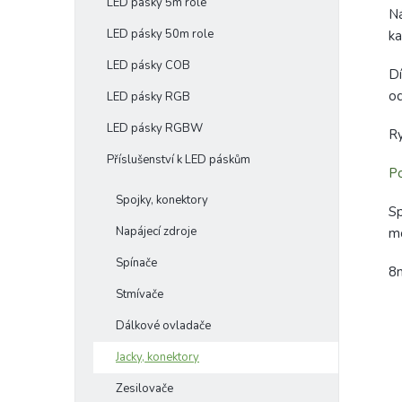
LED pásky 5m role
N
LED pásky 50m role
k
LED pásky COB
Dí
od
LED pásky RGB
LED pásky RGBW
Ry
Příslušenství k LED páskům
Po
Spojky, konektory
Sp
Napájecí zdroje
mo
Spínače
8
Stmívače
Dálkové ovladače
Jacky, konektory
Zesilovače