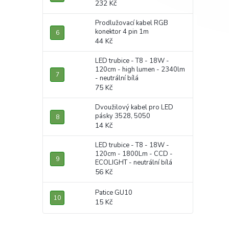
232 Kč
Prodlužovací kabel RGB
konektor 4 pin 1m
44 Kč
LED trubice - T8 - 18W -
120cm - high lumen - 2340lm
- neutrální bílá
75 Kč
Dvoužilový kabel pro LED
pásky 3528, 5050
14 Kč
LED trubice - T8 - 18W -
120cm - 1800Lm - CCD -
ECOLIGHT - neutrální bílá
56 Kč
Patice GU10
15 Kč