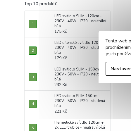
Top 10 produktů
LED svítidlo SLIM -120cm -
230V - 40W - IP20 - neutrální
bílá
175 Kč
Tento web p
LED dílenské svítidlo 120cm -
procházením
230V - 40W - IP20 - studená
bílá
jejich použív
179 Kč
Nastaven
LED svítidlo SLIM - 150cm -
230V - 50W - IP20 - neutrální
bílá
232 Kč
LED svítidlo SLIM 150cm -
230V - 50W - IP20 - studená
bílá
221 Kč
Hermetické svítidlo 120cm +
2x LED trubice - neutrální bílá