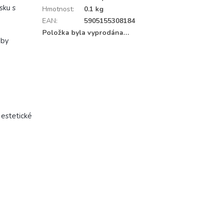
sku s
Hmotnost
:
0.1 kg
EAN
:
5905155308184
Položka byla vyprodána…
eby
 estetické