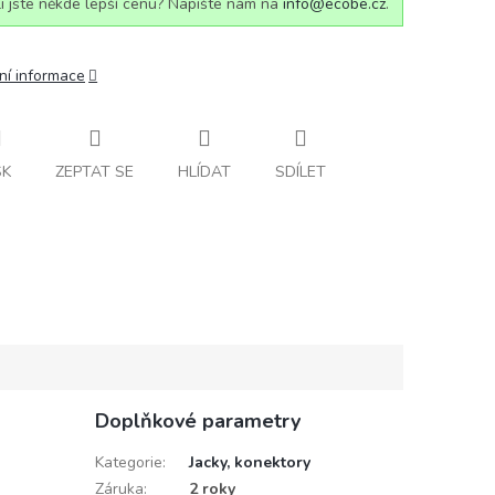
i jste někde lepší cenu? Napište nám na
info@ecobe.cz
.
ní informace
SK
ZEPTAT SE
HLÍDAT
SDÍLET
Doplňkové parametry
Kategorie
:
Jacky, konektory
Záruka
:
2 roky