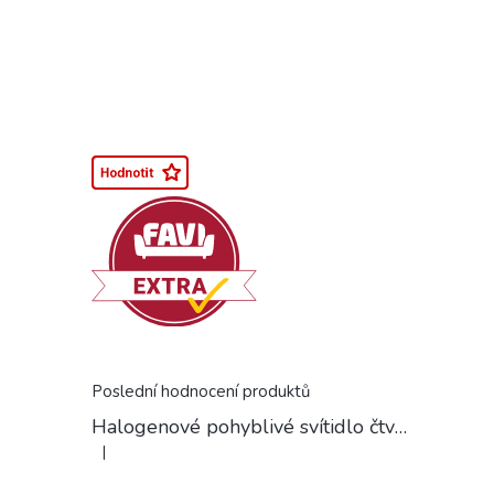
Poslední hodnocení produktů
Halogenové pohyblivé svítidlo čtvercové chrom
|
Hodnocení produktu je 5 z 5 hvězdiček.