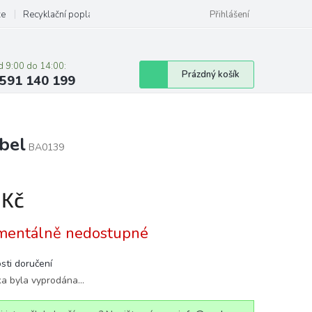
ze
Recyklační poplatky
Přihlášení
d 9:00 do 14:00:
Nákupní
Prázdný košík
591 140 199
košík
bel
BA0139
 Kč
á
entálně nedostupné
sti doručení
ka byla vyprodána…