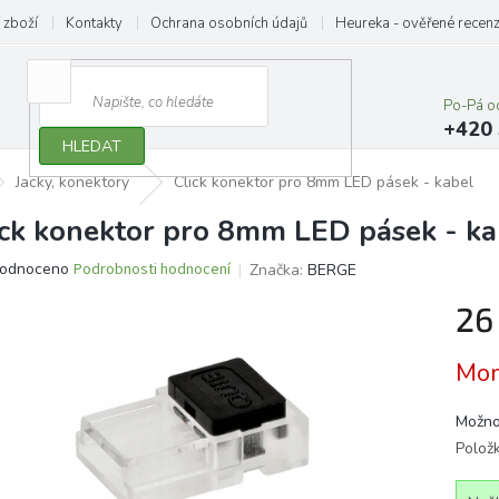
 zboží
Kontakty
Ochrana osobních údajů
Heureka - ověřené recen
Po-Pá o
+420 
HLEDAT
Jacky, konektory
Click konektor pro 8mm LED pásek - kabel
ick konektor pro 8mm LED pásek - ka
ěrné
odnoceno
Podrobnosti hodnocení
Značka:
BERGE
ocení
26
ktu
Měrn
Mom
cena:
iček.
Možno
Polož