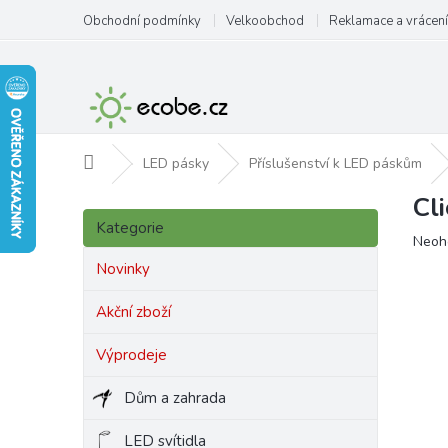
Přejít
Obchodní podmínky
Velkoobchod
Reklamace a vrácení
na
obsah
Domů
LED pásky
Příslušenství k LED páskům
Cl
P
Přeskočit
o
Kategorie
kategorie
Prům
Neoh
s
hodn
t
Novinky
produ
r
je
a
Akční zboží
0,0
n
z
Výprodeje
5
n
hvězd
í
Dům a zahrada
p
a
LED svítidla
n