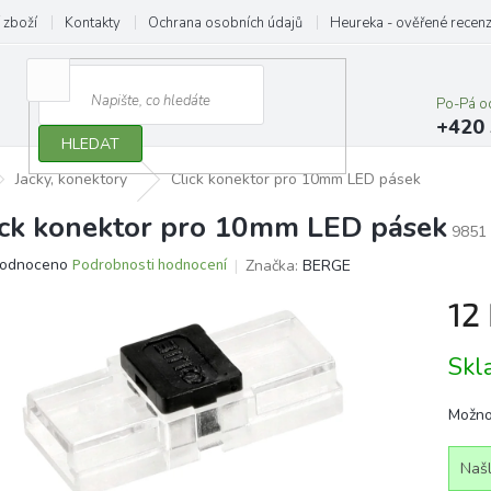
 zboží
Kontakty
Ochrana osobních údajů
Heureka - ověřené recen
Po-Pá o
+420 
HLEDAT
Jacky, konektory
Click konektor pro 10mm LED pásek
ick konektor pro 10mm LED pásek
9851
ěrné
odnoceno
Podrobnosti hodnocení
Značka:
BERGE
ocení
12
ktu
Měrn
Sk
cena:
iček.
Možno
Našl