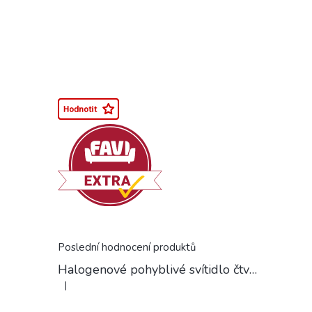
Poslední hodnocení produktů
Halogenové pohyblivé svítidlo čtvercové chrom
|
Hodnocení produktu je 5 z 5 hvězdiček.