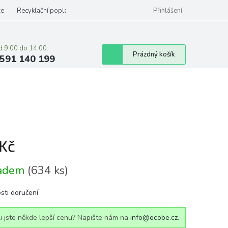
ze
Recyklační poplatky
Přihlášení
d 9:00 do 14:00:
Nákupní
Prázdný košík
591 140 199
košík
 Kč
á
ladem
(634 ks)
sti doručení
i jste někde lepší cenu? Napište nám na
info@ecobe.cz
.