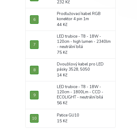
232 Kč
Prodlužovací kabel RGB
konektor 4 pin 1m
44 Kč
LED trubice - T8 - 18W -
120cm - high lumen - 2340lm
- neutrální bílá
75 Kč
Dvoužilový kabel pro LED
pásky 3528, 5050
14 Kč
LED trubice - T8 - 18W -
120cm - 1800Lm - CCD -
ECOLIGHT - neutrální bílá
56 Kč
Patice GU10
15 Kč