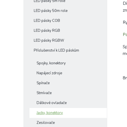
LED pásky 5m role
Dí
zn
LED pásky 50m role
LED pásky COB
Ry
LED pásky RGB
Po
LED pásky RGBW
Sp
Příslušenství k LED páskům
mo
Spojky, konektory
Napájecí zdroje
8
Spínače
Stmívače
Dálkové ovladače
Jacky, konektory
Zesilovače