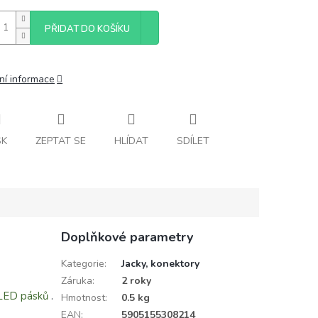
PŘIDAT DO KOŠÍKU
ní informace
SK
ZEPTAT SE
HLÍDAT
SDÍLET
Doplňkové parametry
Kategorie
:
Jacky, konektory
Záruka
:
2 roky
LED pásků
.
Hmotnost
:
0.5 kg
EAN
:
5905155308214