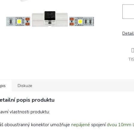
Detail
TI
pis
Diskuze
etailní popis produktu
avní vlastnosti produktu:
áš oboustranný konektor umožňuje
nepájené
spojení
dvou 10mm 