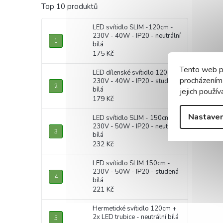
Top 10 produktů
LED svítidlo SLIM -120cm -
230V - 40W - IP20 - neutrální
bílá
175 Kč
Tento web p
LED dílenské svítidlo 120cm -
procházením
230V - 40W - IP20 - studená
bílá
jejich použív
179 Kč
Nastaven
LED svítidlo SLIM - 150cm -
230V - 50W - IP20 - neutrální
bílá
232 Kč
LED svítidlo SLIM 150cm -
230V - 50W - IP20 - studená
bílá
221 Kč
Hermetické svítidlo 120cm +
2x LED trubice - neutrální bílá