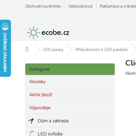
Přejít
Obchodní podmínky
Velkoobchod
Reklamace a vrácení
na
obsah
Domů
LED pásky
Příslušenství k LED páskům
Cl
P
Přeskočit
o
Kategorie
kategorie
Prům
Neoh
s
hodn
t
Novinky
produ
r
je
a
Akční zboží
0,0
n
z
Výprodeje
5
n
hvězd
í
Dům a zahrada
p
a
LED svítidla
n