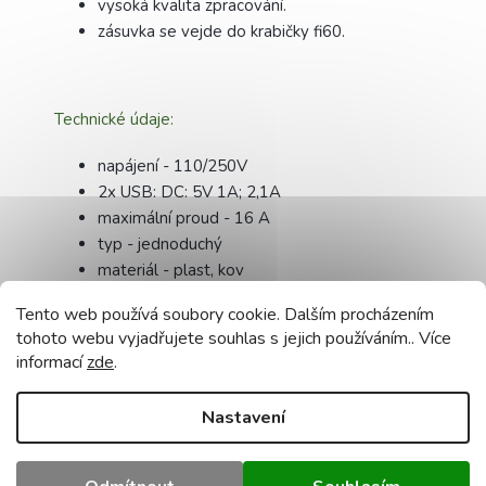
vysoká kvalita zpracování.
zásuvka se vejde do krabičky fi60.
Technické údaje:
napájení - 110/250V
2x USB: DC: 5V 1A; 2,1A
maximální proud - 16 A
typ - jednoduchý
materiál - plast, kov
barva - černá
Tento web používá soubory cookie. Dalším procházením
rozměry - 7,3 x 7,3
tohoto webu vyjadřujete souhlas s jejich používáním.. Více
třída ochrany proti vniknutí - IP20
informací
zde
.
uzemnění - ano
certifikace - CE, RoHS
Nastavení
Doplňkové parametry
Kategorie
:
Vypínače, zásuvky