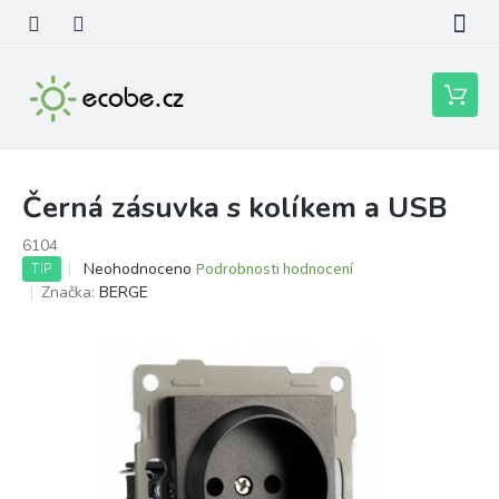
Přejít
na
obsah
Nákupní
košík
Černá zásuvka s kolíkem a USB
6104
Průměrné
Neohodnoceno
Podrobnosti hodnocení
TIP
hodnocení
Značka:
BERGE
produktu
je
0,0
z
5
hvězdiček.