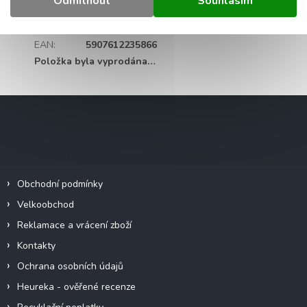
Odmítnout
Souhlasím
Záruka
:
2 roky
Hmotnost
:
0.5 kg
EAN
:
5907612235866
Položka byla vyprodána…
Z
á
p
a
Informace pro vás
t
í
Obchodní podmínky
Velkoobchod
Reklamace a vrácení zboží
Kontakty
Ochrana osobních údajů
Heureka - ověřené recenze