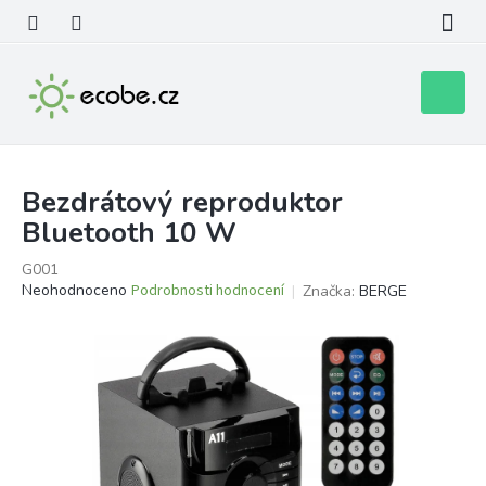
Přejít
na
obsah
Nákupní
košík
Bezdrátový reproduktor
Bluetooth 10 W
G001
Průměrné
Neohodnoceno
Podrobnosti hodnocení
Značka:
BERGE
hodnocení
produktu
je
0,0
z
5
hvězdiček.