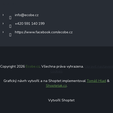
Kontakt
info
@
ecobe.cz
+420 591 140 199
https://www.facebook.com/ecobe.cz
Copyright 2026
Ecobe.cz
. Všechna práva vyhrazena.
Upravit nastavení
cookies
Grafický návrh vytvořil a na Shoptet implementoval
Tomáš Hlad
&
Shoptetak.cz
.
Vytvořil Shoptet