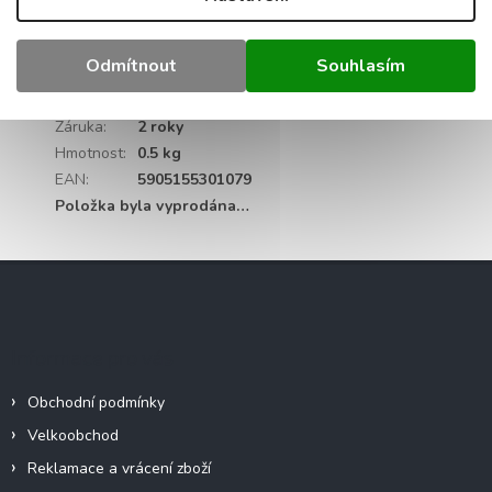
Podpora: FM/USB/Bluetooth/T
Doplňkové parametry
Odmítnout
Souhlasím
Kategorie
:
Audio technika
Záruka
:
2 roky
Hmotnost
:
0.5 kg
EAN
:
5905155301079
Položka byla vyprodána…
Z
á
p
a
Informace pro vás
t
í
Obchodní podmínky
Velkoobchod
Reklamace a vrácení zboží