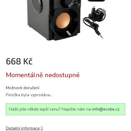
668 Kč
Měrná
Momentálně nedostupné
cena:
Možnosti doručení
Položka byla vyprodána…
Našli jste někde lepší cenu? Napište nám na
info@ecobe.cz
.
Detailní informace