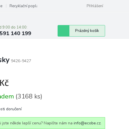
ze
Recyklační poplatky
Přihlášení
d 9:00 do 14:00:
Nákupní
Prázdný košík
591 140 199
košík
sky
9426-9427
 Kč
á
ladem
(3168 ks)
sti doručení
i jste někde lepší cenu? Napište nám na
info@ecobe.cz
.