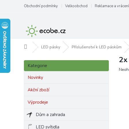
Přejít
Obchodní podmínky
Velkoobchod
Reklamace a vrácení
na
obsah
Domů
LED pásky
Příslušenství k LED páskům
2x
P
Přeskočit
o
Kategorie
kategorie
Prům
Neoh
s
hodn
t
Novinky
produ
r
je
a
Akční zboží
0,0
n
z
Výprodeje
5
n
hvězd
í
Dům a zahrada
p
a
LED svítidla
n