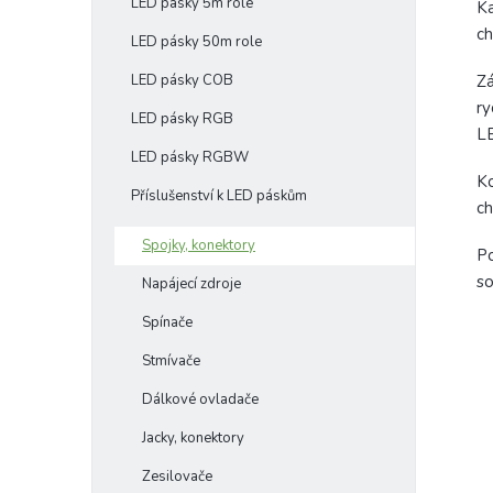
LED pásky 5m role
Ka
ch
LED pásky 50m role
LED pásky COB
Zá
ry
LED pásky RGB
L
LED pásky RGBW
Ko
Příslušenství k LED páskům
ch
Spojky, konektory
Po
so
Napájecí zdroje
Spínače
Stmívače
Dálkové ovladače
Jacky, konektory
Zesilovače