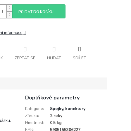
PŘIDAT DO KOŠÍKU
ní informace
SK
ZEPTAT SE
HLÍDAT
SDÍLET
Doplňkové parametry
Kategorie
:
Spojky, konektory
Záruka
:
2 roky
pásku.
Hmotnost
:
0.5 kg
EAN
:
5905155306227