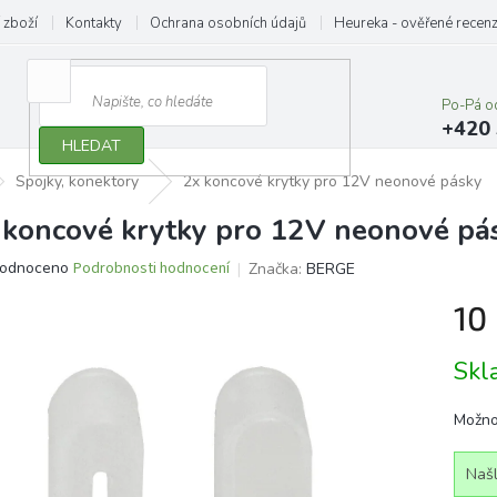
 zboží
Kontakty
Ochrana osobních údajů
Heureka - ověřené recen
Po-Pá o
+420 
HLEDAT
Spojky, konektory
2x koncové krytky pro 12V neonové pásky
 koncové krytky pro 12V neonové pá
ěrné
odnoceno
Podrobnosti hodnocení
Značka:
BERGE
ocení
10
ktu
Měrn
Sk
cena:
iček.
Možno
Našl