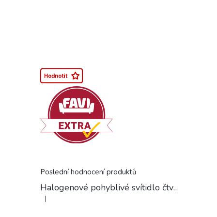
Poslední hodnocení produktů
Halogenové pohyblivé svítidlo čtvercové chrom
|
Hodnocení produktu je 5 z 5 hvězdiček.