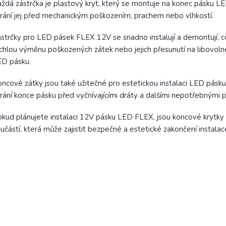
ždá zástrčka je plastový kryt, který se montuje na konec pásku L
rání jej před mechanickým poškozením, prachem nebo vlhkostí.
strčky pro LED pásek FLEX 12V se snadno instalují a demontují, 
chlou výměnu poškozených zátek nebo jejich přesunutí na libovoln
ED pásku.
ncové zátky jsou také užitečné pro estetickou instalaci LED pásku
rání konce pásku před vyčnívajícími dráty a dalšími nepotřebnými p
kud plánujete instalaci 12V pásku LED FLEX, jsou koncové krytky 
učástí, která může zajistit bezpečné a estetické zakončení instalac