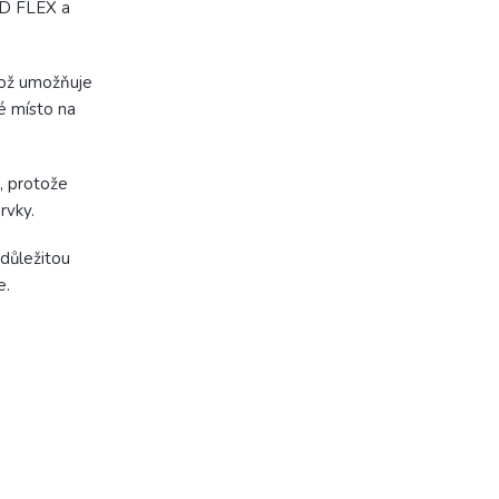
ED FLEX a
což umožňuje
é místo na
, protože
rvky.
důležitou
e.