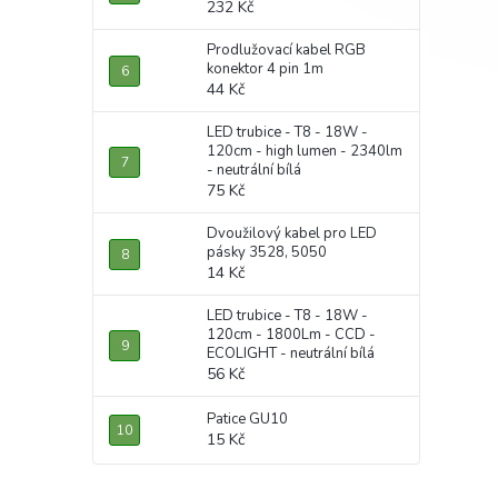
232 Kč
Prodlužovací kabel RGB
konektor 4 pin 1m
44 Kč
LED trubice - T8 - 18W -
120cm - high lumen - 2340lm
- neutrální bílá
75 Kč
Dvoužilový kabel pro LED
pásky 3528, 5050
14 Kč
LED trubice - T8 - 18W -
120cm - 1800Lm - CCD -
ECOLIGHT - neutrální bílá
56 Kč
Patice GU10
15 Kč