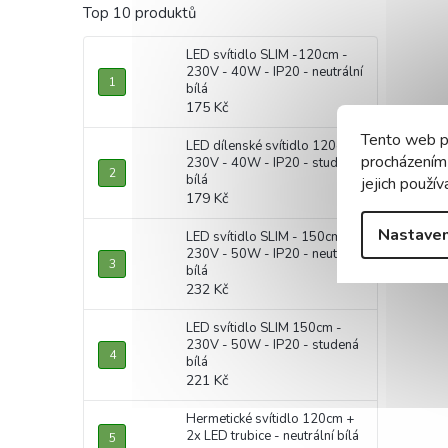
Top 10 produktů
LED svítidlo SLIM -120cm -
230V - 40W - IP20 - neutrální
bílá
175 Kč
Tento web p
LED dílenské svítidlo 120cm -
procházením
230V - 40W - IP20 - studená
bílá
jejich použív
179 Kč
Nastaven
LED svítidlo SLIM - 150cm -
230V - 50W - IP20 - neutrální
bílá
232 Kč
LED svítidlo SLIM 150cm -
230V - 50W - IP20 - studená
bílá
221 Kč
Hermetické svítidlo 120cm +
2x LED trubice - neutrální bílá